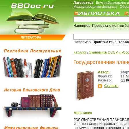
Литература
Внутрибанковские 
Международные финансы
Обра
Например,
Проверка клиентов б
ЛИТЕРАТУРА
Например,
Проверка клиентов б
Каталог
/
Экономика СССР и Рос
Государственная плано
Автор:
Мар
Формат:
HTM
Размер:
22 К
Скачать
Аннотация
ГОСУДАРСТВЕННАЯ ПЛАНОВАЯ К
изложенаистория развития плано
преимущественно в течение восс