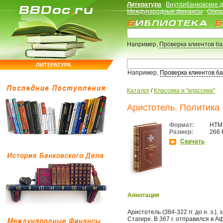
Литература
Внутрибанковские 
Международные финансы
Обра
Например,
Проверка клиентов б
ЛИТЕРАТУРА
Например,
Проверка клиентов б
Каталог
/
Классика и "классика"
Аристотель. Политика
Формат:
HTM
Размер:
266 
Скачать
Аннотация
Аристотель (384-322 гг. до н. э.
Стагире. В 367 г. отправился в А