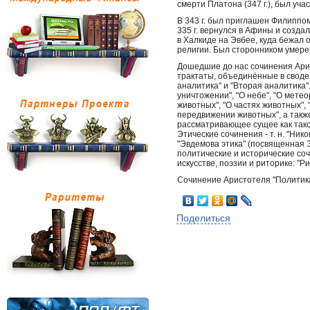
смерти Платона (347 г.), был уч
В 343 г. был приглашен Филиппом
335 г. вернулся в Афины и созда
в Халкиде на Эвбее, куда бежал
религии. Был сторонником умере
Дошедшие до нас сочинения Арис
трактаты, объединённые в своде "
аналитика" и "Вторая аналитика"
уничтожении", "О небе", "О мете
животных", "О частях животных",
передвижении животных", а такж
рассматривающее сущее как тако
Этические сочинения - т. н. "Ни
"Эвдемова этика" (посвященная Э
политические и исторические соч
искусстве, поэзии и риторике: "
Сочинение Аристотеля "Политика
Поделиться