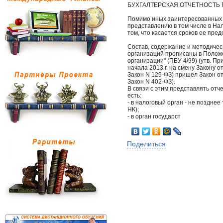
БУХГАЛТЕРСКАЯ ОТЧЕТНОСТЬ 
Помимо иных заинтересованных 
представлению в том числе в Нал
том, что касается сроков ее пре
Состав, содержание и методичес
организаций прописаны в Положе
организации" (ПБУ 4/99) (утв. Пр
начала 2013 г. на смену Закону от
Закон N 129-ФЗ) пришел Закон от 
Закон N 402-ФЗ).
В связи с этим представлять отч
есть:
- в налоговый орган - не позднее 
НК);
- в орган государст
Поделиться