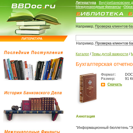
Литература
Внутрибанковские 
Международные финансы
Обра
Например,
Проверка клиентов б
ЛИТЕРАТУРА
Например,
Проверка клиентов б
Каталог
/
Темы дутой важности
/
М
Бухгалтерская отчетно
Формат:
DOC
Размер:
91 К
Скачать
Аннотация
"Информационный бюллетень "Экс