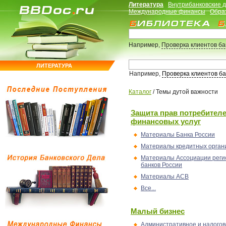
Литература
Внутрибанковские 
Международные финансы
Обра
Например,
Проверка клиентов б
ЛИТЕРАТУРА
Например,
Проверка клиентов б
Каталог
/
Темы дутой важности
Защита прав потребител
финансовых услуг
Материалы Банка России
Материалы кредитных орган
Материалы Ассоциации реги
банков России
Материалы АСВ
Все...
Малый бизнес
Административное и налогов