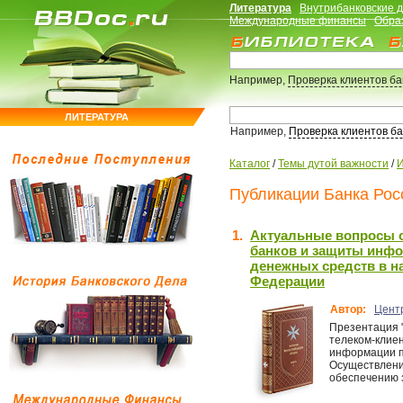
Литература
Внутрибанковские 
Международные финансы
Обра
Например,
Проверка клиентов б
ЛИТЕРАТУРА
Например,
Проверка клиентов б
Каталог
/
Темы дутой важности
/
И
Публикации Банка Росс
1.
Актуальные вопросы 
банков и защиты инфо
денежных средств в н
Федерации
Автор:
Цент
Презентация "
телеком-клие
информации п
Осуществлени
обеспечению 