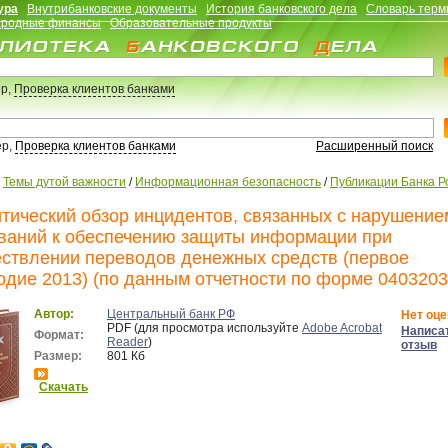
ура
Внутрибанковские документы
История банковского дела
Словарь терм
родные финансы
Образовательные продукты
р,
Проверка клиентов банками
ер,
Проверка клиентов банками
Расширенный поиск
/
Темы дутой важности
/
Информационная безопасность
/
Публикации Банка Р
тический обзор инцидентов, связанных с нарушение
ваний к обеспечению защиты информации при
ствлении переводов денежных средств (первое
одие 2013) (по данным отчетности по форме 0403203
Автор:
Центральный банк РФ
Нет оце
PDF (для просмотра используйте
Adobe Acrobat
Написа
Формат:
Reader
)
отзыв
Размер:
801 Кб
Скачать