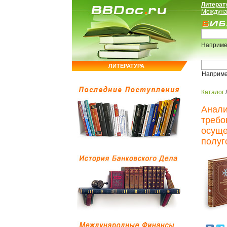
Литерат
Междуна
Наприме
ЛИТЕРАТУРА
Наприм
Каталог
Анали
требо
осуще
полуг