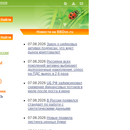
инов
Новости на BBDoc.ru
07.08.2026
Закон о цифровых
активах подписан: что ждет
рынок криптовалют
оссии
07.08.2026
Россияне всех
м
поколений активно выбирают
долгосрочные накопления: спрос
на ПДС вырос в 2,6 раза
)
07.08.2026
ЦБ РФ зафиксировал
снижение финансовых потоков в
июле после роста в июне
нки
ть
07.08.2026
В России появился
стандарт по работе с
синтетическими данными
07.08.2026
Новые правила
листинга ценных бумаг