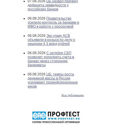
07.08.2026
ЦБ назвал причину
дефицита ликвидности у
российских банков
06.08.2026
Правительство
усилило контроль за банками и
МФО в работе с просрочкой
06.08.2026
Экс-главу АСВ
объявили в розыск по делу о
хищении 4,3 млрд рублей
06.08.2026
С октября СБП
позволит пополнять счета в
банках через сторонние
банкоматы
06.08.2026
ЦБ: темпы роста
денежной массы в России
усиливают проинфляционные
риски
Все публикации