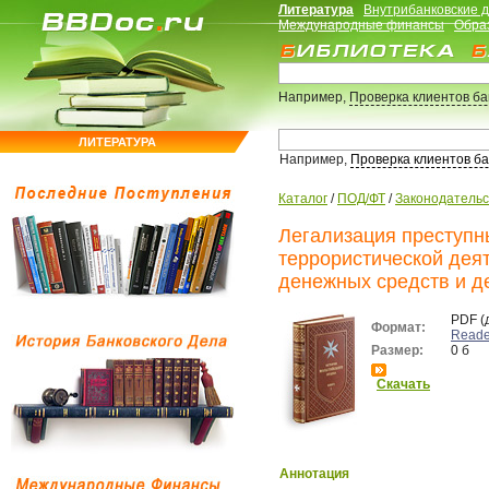
Литература
Внутрибанковские 
Международные финансы
Обра
Например,
Проверка клиентов б
ЛИТЕРАТУРА
Например,
Проверка клиентов б
Каталог
/
ПОД/ФТ
/
Законодательс
Легализация преступн
террористической дея
денежных средств и д
PDF (
Формат:
Reade
Размер:
0 б
Скачать
Аннотация