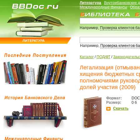
Литература
Внутрибанковские 
Международные финансы
Обра
Например,
Проверка клиентов б
ЛИТЕРАТУРА
Например,
Проверка клиентов б
Каталог
/
ПОД/ФТ
/
Законодательс
Легализация (отмыван
хищения бюджетных с
полномочиями руковод
долей участия (2009)
Формат:
DOC
Размер:
0 б
Скачать