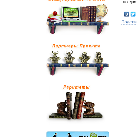
осведом
Подели