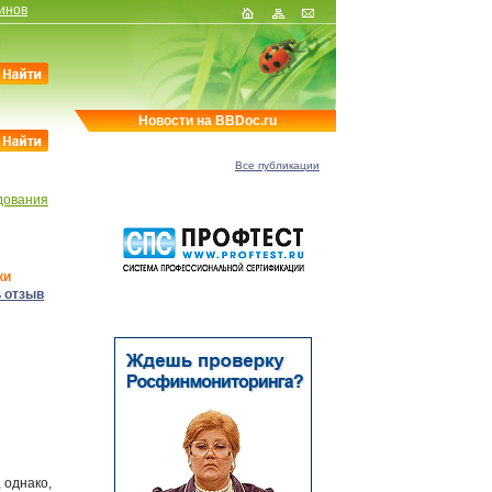
инов
Новости на BBDoc.ru
Все публикации
дования
ки
 отзыв
 однако,