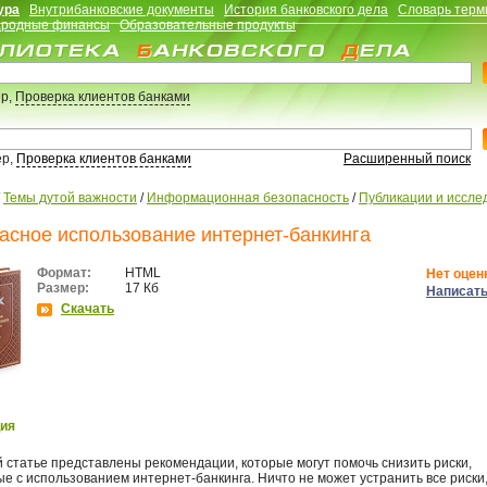
ура
Внутрибанковские документы
История банковского дела
Словарь терм
родные финансы
Образовательные продукты
р,
Проверка клиентов банками
ер,
Проверка клиентов банками
Расширенный поиск
/
Темы дутой важности
/
Информационная безопасность
/
Публикации и иссле
асное использование интернет-банкинга
Формат:
HTML
Нет оцен
Размер:
17 Кб
Написать
Скачать
ия
 статье представлены рекомендации, которые могут помочь снизить риски,
е с использованием интернет-банкинга. Ничто не может устранить все риски,