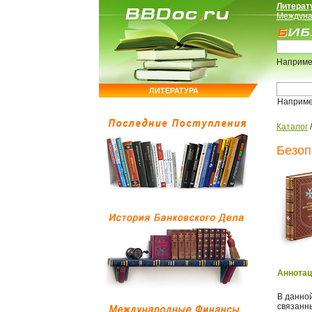
Литерат
Междуна
Наприме
ЛИТЕРАТУРА
Наприм
Каталог
Безоп
Аннотац
В данной
связанны