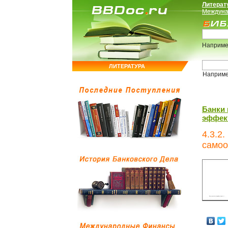
Литерат
Междуна
Наприме
ЛИТЕРАТУРА
Наприм
Банки 
эффект
4.3.2
самоо