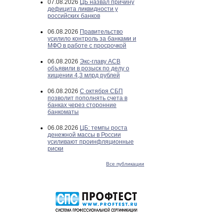
07.08.2026
ЦБ назвал причину
дефицита ликвидности у
российских банков
06.08.2026
Правительство
усилило контроль за банками и
МФО в работе с просрочкой
06.08.2026
Экс-главу АСВ
объявили в розыск по делу о
хищении 4,3 млрд рублей
06.08.2026
С октября СБП
позволит пополнять счета в
банках через сторонние
банкоматы
06.08.2026
ЦБ: темпы роста
денежной массы в России
усиливают проинфляционные
риски
Все публикации