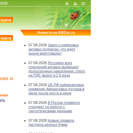
инов
Новости на BBDoc.ru
07.08.2026
Закон о цифровых
активах подписан: что ждет
рынок криптовалют
07.08.2026
Россияне всех
поколений активно выбирают
долгосрочные накопления: спрос
на ПДС вырос в 2,6 раза
нки и
07.08.2026
ЦБ РФ зафиксировал
снижение финансовых потоков в
июле после роста в июне
енки
ать
07.08.2026
В России появился
стандарт по работе с
синтетическими данными
07.08.2026
Новые правила
листинга ценных бумаг