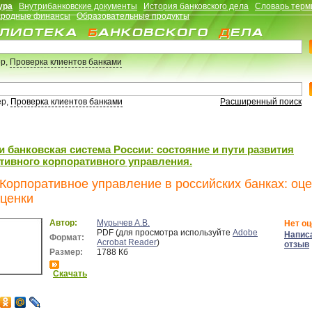
ура
Внутрибанковские документы
История банковского дела
Словарь терм
родные финансы
Образовательные продукты
р,
Проверка клиентов банками
ер,
Проверка клиентов банками
Расширенный поиск
и банковская система России: состояние и пути развития
ивного корпоративного управления.
. Корпоративное управление в российских банках: оце
ценки
Автор:
Мурычев А.В.
Нет оц
PDF (для просмотра используйте
Adobe
Напис
Формат:
Acrobat Reader
)
отзыв
Размер:
1788 Кб
Скачать