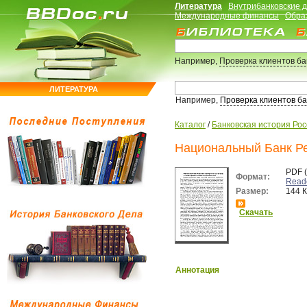
Литература
Внутрибанковские 
Международные финансы
Обра
Например,
Проверка клиентов б
ЛИТЕРАТУРА
Например,
Проверка клиентов б
Каталог
/
Банковская история Ро
Национальный Банк Ре
PDF 
Формат:
Read
Размер:
144 
Скачать
Аннотация