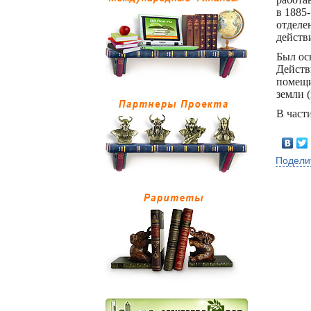
в 1885
отделе
действ
Был ос
Действ
помещи
земли (
В части
Подели