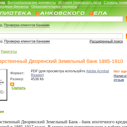
ура
Внутрибанковские документы
История банковского дела
Словарь терм
родные финансы
Образовательные продукты
р,
Проверка клиентов банками
ер,
Проверка клиентов банками
Расширенный поиск
/
Раритеты
арственный Дворянский Земельный банк 1885-1910
PDF (для просмотра используйте
Adobe Acrobat
Нет оце
Формат:
Reader
)
Написа
Размер:
4538 Кб
отзыв
Скачать
ия
рственный Дворянский Земельный Банк - банк ипотечного креди
вший в 1885-1917 годах. В книге идет повествование о работе за