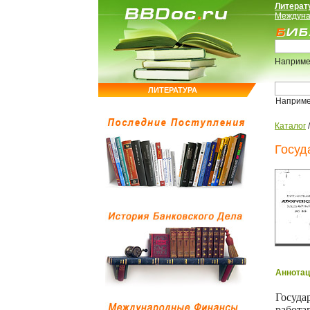
Литерат
Междуна
Наприме
ЛИТЕРАТУРА
Наприм
Каталог
Госуд
Аннотац
Госуда
работа