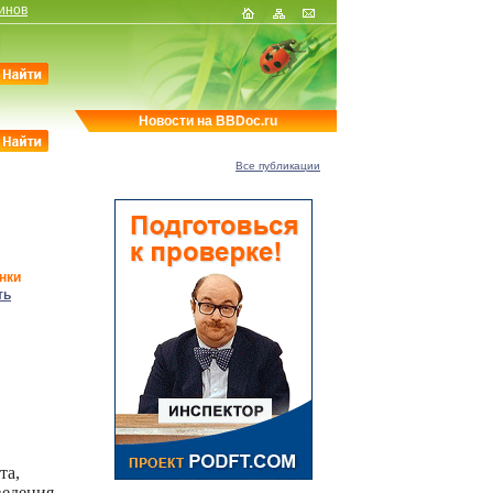
инов
Новости на BBDoc.ru
Все публикации
нки
ть
та,
ведения