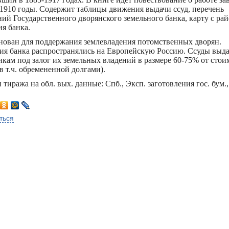
-1910 годы. Содержит таблицы движения выдачи ссуд, перечень
ний Государственного дворянского земельного банка, карту с ра
ия банка.
нован для поддержания землевладения потомственных дворян.
ия банка распространялись на Европейскую Россию. Ссуды выд
кам под залог их земельных владений в размере 60-75% от стои
в т.ч. обремененной долгами).
 тиража на обл. вых. данные: Спб., Эксп. заготовления гос. бум.,
ться