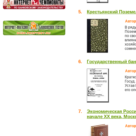
5.
Крестьянский Позем
Автор
В ряд
Позем
по св
влияни
хозяйс
сомнен
6.
Государственный бан
Автор
Кратк
Госуд.
Устав 
его оп
7.
Экономическая Россия
начале XX века, Моск
Автор