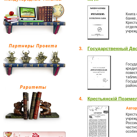
Книга
банке
Кресть
отдел
учреж
3.
Государственный Дво
Госуд
кредит
повес
табли
Госуда
района
4.
Крестьянскiй Поземе
Автор
Крест
учреж
Росси
частно
особен