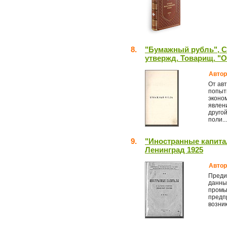
8.
"Бумажный рубль", С
утвержд. Товарищ. "О
Автор
От ав
попыт
эконом
явлени
друго
поли...
9.
"Иностранные капита
Ленинград 1925
Автор
Преди
данны
промы
предп
возник