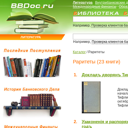
Литература
Внутрибанковские 
Международные финансы
Обра
Например,
Проверка клиентов б
ЛИТЕРАТУРА
Например,
Проверка клиентов б
Каталог
/
Раритеты
Раритеты (23 книги)
1.
Докладъ дворянъ Тиф
Докла
начал
Тифли
октяб
Тифлис
2.
Узаконенiя и распоря
годъ