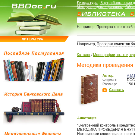
Литература
Внутрибанковские 
Международные финансы
Обра
Например,
Проверка клиентов б
ЛИТЕРАТУРА
Например,
Проверка клиентов б
Каталог
/
Монографии, статьи, пу
Методика проведения 
Автор:
А.М.
Формат:
DOC
Размер:
150 
Скачать
Аннотация
"Внутренний контроль в кредитно
МЕТОДИКА ПРОВЕДЕНИЯ ВНУТ
Исторически сложившаяся практ