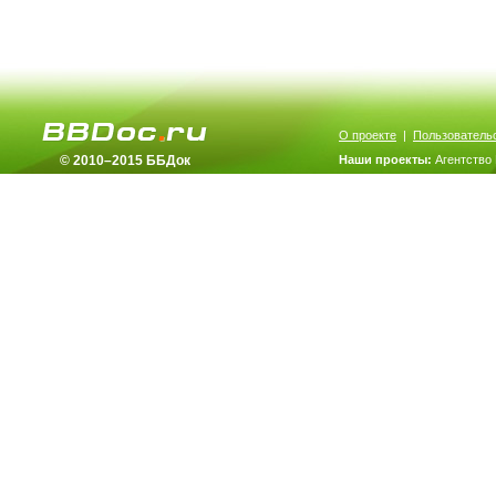
О проекте
|
Пользователь
© 2010–2015 ББДок
Наши проекты:
Агентство