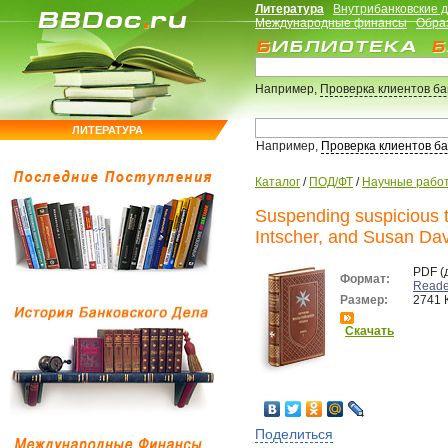
Литература
Внутрибанковские 
Международные финансы
Обра
Например,
Проверка клиентов б
ЛИТЕРАТУРА
Например,
Проверка клиентов б
Каталог
/
ПОД/ФТ
/
Научные работ
Suspending suspicious tr
Intscher, and Susan Da
PDF (
Формат:
Reade
Размер:
2741 
Скачать
Поделиться