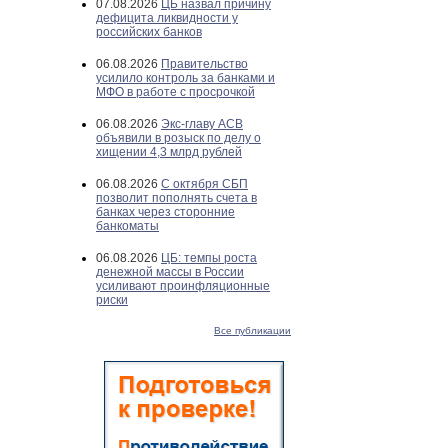
07.08.2026
ЦБ назвал причину
дефицита ликвидности у
российских банков
06.08.2026
Правительство
усилило контроль за банками и
МФО в работе с просрочкой
06.08.2026
Экс-главу АСВ
объявили в розыск по делу о
хищении 4,3 млрд рублей
06.08.2026
С октября СБП
позволит пополнять счета в
банках через сторонние
банкоматы
06.08.2026
ЦБ: темпы роста
денежной массы в России
усиливают проинфляционные
риски
Все публикации