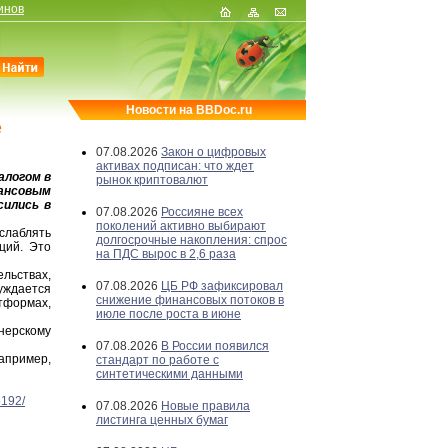
инов
Новости на BBDoc.ru
е
07.08.2026
Закон о цифровых
активах подписан: что ждет
алогом в
рынок криптовалют
ансовым
сились в
07.08.2026
Россияне всех
поколений активно выбирают
слаблять
долгосрочные накопления: спрос
ций. Это
на ПДС вырос в 2,6 раза
льствах,
07.08.2026
ЦБ РФ зафиксировал
уждается
снижение финансовых потоков в
тформах,
июле после роста в июне
нерскому
07.08.2026
В России появился
апример,
стандарт по работе с
синтетическими данными
5192/
07.08.2026
Новые правила
листинга ценных бумаг