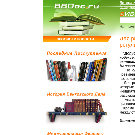
Литерат
Междуна
Наприме
Для р
ПРОСМОТР НОВОСТИ
регул
"Допуск
кодекс
активам
Налогов
По слов
чрезмер
позволит
Для раз
которые
инициат
рассказ
Анатоли
финансир
Кроме т
между с
Источни