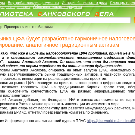
ура
Внутрибанковские документы
История банковского дела
Словарь терм
родные финансы
Образовательные продукты
р,
Проверка клиентов банками
ынка ЦФА будет разработано гармоничное налогово
ирование, аналогичное традиционным активам
аю, что уже в июле мы налогообложение ЦФА пропишем, причем не в Н
е, а в специальном законодательстве, посвященном цифровым фин
", - сказал Анатолий Аксаков. Он пояснил, что если бы поправки вно
ый кодекс, то нормы заработали бы лишь с января будущего года.
ам Анатолия Аксакова, опираясь на опыт запуска ЦФА, необходимо о
ную зарегулированность рынка традиционных активов, в частности облига
 привлекать инвестиции на реализацию множества проектов.
вития рынка ЦФА планируется принять законопроект о цифровых свидете
 позволят торговать ЦФА на традиционных биржах. Кроме того, обс
ива обеспечить совместимость ЦФА на разных информационных пла
ал парламентарий.
й Аксаков добавил, что благодаря ЦФА в рамках эксперимента по парт
ованию в Россию можно привлекать инвестиции из исламского мира.
ого, ЦФА открывают перспективу для развития международных расчетов, н
транами БРИКС, отметил председатель комитета по финрынку.
к:
Информационно-аналитический журнал ПЛАС
https://plusworld.ru/articles/6