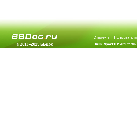
О проекте
|
Пользователь
© 2010–2015 ББДок
Наши проекты:
Агентство