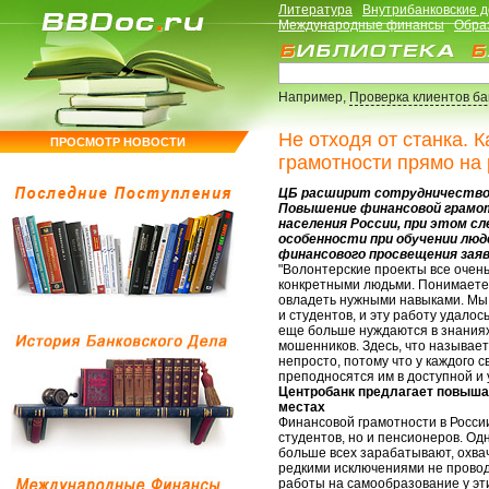
Литература
Внутрибанковские 
Международные финансы
Обра
Например,
Проверка клиентов б
Не отходя от станка. 
ПРОСМОТР НОВОСТИ
грамотности прямо на
ЦБ расширит сотрудничество 
Повышение финансовой грамот
населения России, при этом с
особенности при обучении люд
финансового просвещения заяв
"Волонтерские проекты все очень
конкретными людьми. Понимаете, 
овладеть нужными навыками. Мы
и студентов, и эту работу удалос
еще больше нуждаются в знаниях
мошенников. Здесь, что называет
непросто, потому что у каждого с
преподносятся им в доступной и 
Центробанк предлагает повыша
местах
Финансовой грамотности в России
студентов, но и пенсионеров. Од
больше всех зарабатывают, охва
редкими исключениями не провод
работы на самообразование у эти