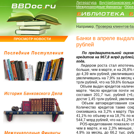
Литература
Внутрибанковские 
Международные финансы
Обра
Например,
Проверка клиентов б
Банки в апреле выдал
ПРОСМОТР НОВОСТИ
рублей
По предварительной оценке 
кредитов на 967,8 млрд рублей
года.
Лидером роста стал ипотечный 
больше, чем в марте, и на 26,8%
до 4,39 млн рублей, увеличившис
увеличившись на 7,9% за месяц и
трлн рублей, что на 59,6% больш
Объем выдач кредитов наличным
марте. Число кредитов почти н
составил 201,7 тыс. рублей (+
достиг 1,45 трлн рублей, увеличив
Объем автокредитования сокра
Количество кредитов также сок
снизившись на 3,2% к марту. Пр
41,1% по объему и на 18,7% по к
544,7 млрд рублей, что на 41,2% 
POS-кредитование показало спа
чем в марте, и на 2,3% меньше,
4,9% за месяц, до 66,2 тыс. ру