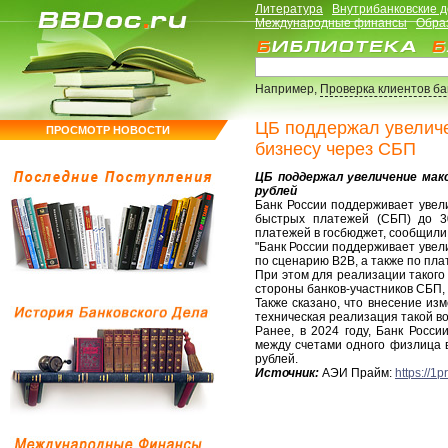
Литература
Внутрибанковские 
Международные финансы
Обра
Например,
Проверка клиентов б
ЦБ поддержал увелич
ПРОСМОТР НОВОСТИ
бизнесу через СБП
ЦБ поддержал увеличение мак
рублей
Банк России поддерживает увел
быстрых платежей (СБП) до 3
платежей в госбюджет, сообщили
"Банк России поддерживает увел
по сценарию В2В, а также по пла
При этом для реализации такого
стороны банков-участников СБП, 
Также сказано, что внесение из
техническая реализация такой в
Ранее, в 2024 году, Банк Росс
между счетами одного физлица в
рублей.
Источник:
АЭИ Прайм:
https://1