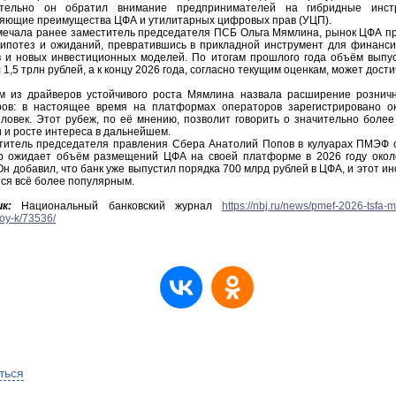
тельно он обратил внимание предпринимателей на гибридные инст
яющие преимущества ЦФА и утилитарных цифровых прав (УЦП).
ечала ранее заместитель председателя ПСБ Ольга Мямлина, рынок ЦФА п
гипотез и ожиданий, превратившись в прикладной инструмент для финанси
в и новых инвестиционных моделей. По итогам прошлого года объём выпу
 1,5 трлн рублей, а к концу 2026 года, согласно текущим оценкам, может дости
з драйверов устойчивого роста Мямлина назвала расширение рознич
ров: в настоящее время на платформах операторов зарегистрировано о
еловек. Этот рубеж, по её мнению, позволит говорить о значительно более
 и росте интереса в дальнейшем.
тель председателя правления Сбера Анатолий Попов в кулуарах ПМЭФ 
р ожидает объём размещений ЦФА на своей платформе в 2026 году окол
Он добавил, что банк уже выпустил порядка 700 млрд рублей в ЦФА, и этот и
ся всё более популярным.
к:
Национальный банковский журнал
https://nbj.ru/news/pmef-2026-tsfa-m
voy-k/73536/
ться