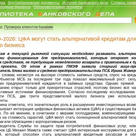
ура
Внутрибанковские документы
История банковского дела
Словарь терм
родные финансы
Образовательные продукты
р,
Проверка клиентов банками
2026: ЦФА могут стать альтернативой кредитам дл
о бизнеса
 в текущей рыночной ситуации необходимо развивать альтерн
ики финансирования для предпринимателей, которые откроют ко
к средствам, не требующим немедленного возврата и привязанным к 
 проекта. Об этом в рамках ПМЭФ заявила старший вице-пре
итель блока малого и среднего предпринимательства ПСБ Ирина Жимер
ловам, несмотря на высокую стоимость заёмных средств, спрос на кред
убъектов МСБ за последние три года показал максимальный рост: сег
ких предпринимателей нуждаются в заёмных средствах. Однако прямой 
ванию открыт только для приоритетных отраслей, поэтому бизнес всё ч
ативные источники финансирования. Согласно последнему исследованию
сти ПСБ, две трети представителей малого бизнеса уже использу
енты.
а отметила, что значительную роль в расширении инвестиционных возм
сыграет интеграция цифровых финансовых активов (ЦФА) в существующие ба
ы. По её мнению, в сочетании с мерами господдержки, компенсирующими
а на стоимость гарантий, ЦФА могут стать полноценной альтернативой без
м или облигациям с корпоративным риском.
итель Службы по защите прав потребителей финансовых услуг, чле
ров ЦБ Михаил Мамута также считает ЦФА интересным инструментом для 
й, который способен стать альтернативой кредитным ресурсам и обл