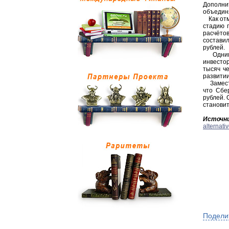
Дополни
объедин
Как отм
стадию 
расчёто
составил
рублей.
Одним и
инвесто
тысяч ч
развитии
Замести
что Сбе
рублей. 
становит
Источни
alternati
Подели