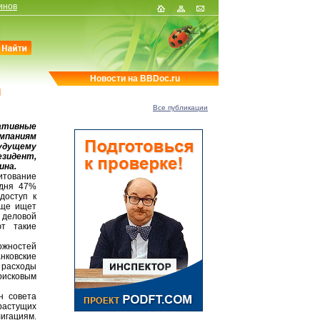
инов
Новости на BBDoc.ru
я
Все публикации
ативные
мпаниям
будущему
зидент,
ина.
итование
одня 47%
доступ к
аще ищет
 деловой
ют такие
ожностей
нковские
 расходы
рисковым
н совета
растущих
игациям.