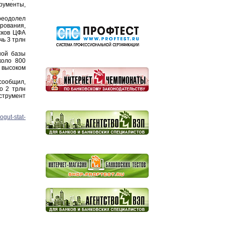
рументы,
реодолел
рования,
сков ЦФА
чь 3 трлн
ной базы
коло 800
 высоком
сообщил,
о 2 трлн
нструмент
ogut-stat-