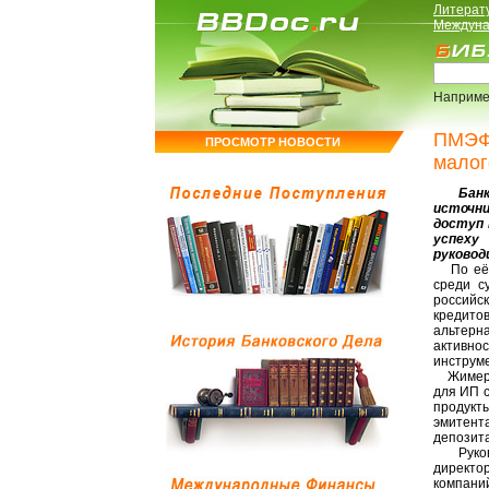
Литерат
Междуна
Наприме
ПМЭФ-
ПРОСМОТР НОВОСТИ
малог
Банкам
источн
доступ 
успеху
руковод
По её с
среди с
российс
кредито
альтерн
активно
инструм
Жимерин
для ИП 
продукт
эмитент
депозита
Руковод
директо
компани