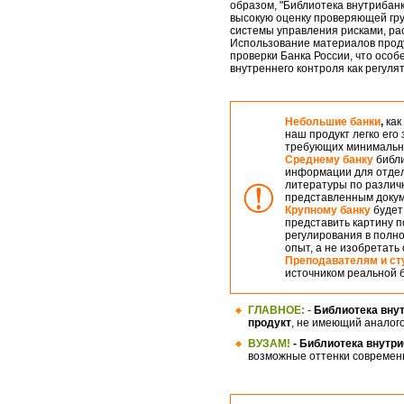
образом, "Библиотека внутрибанк
высокую оценку проверяющей гру
системы управления рисками, ра
Использование материалов прод
проверки Банка России, что особ
внутреннего контроля как регуля
Небольшие банки
,
как
наш продукт легко его
требующих минимальны
Среднему банку
библи
информации для отдел
литературы по различн
представленным доку
Крупному банку
будет
представить картину п
регулирования в полно
опыт, а не изобретать 
Преподавателям и ст
источником реальной б
ГЛАВНОЕ:
-
Библиотека внут
продукт
, не имеющий аналого
ВУЗАМ!
- Библиотека внутр
возможные оттенки современн