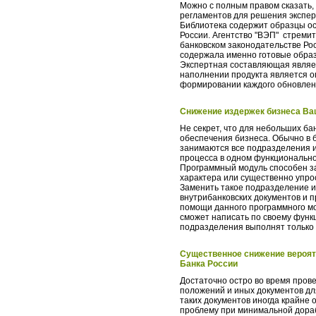
Можно с полным правом сказать, 
регламентов для решения экспер
Библиотека содержит образцы ос
России. Агентство "ВЭП" стреми
банковском законодательстве Рос
содержала именно готовые обра
Экспертная составляющая являе
наполнении продукта является 
формировании каждого обновлени
Снижение издержек бизнеса Ва
Не секрет, что для небольших ба
обеспечения бизнеса. Обычно в 
занимаются все подразделения и
процесса в одном функциональн
Программный модуль способен з
характера или существенно упрос
Заменить такое подразделение и
внутрибанковских документов и п
помощи данного программного м
сможет написать по своему функ
подразделения выполнят только
Существенное снижение вероят
Банка России
Достаточно остро во время пров
положений и иных документов д
таких документов иногда крайне 
проблему при минимальной дораб