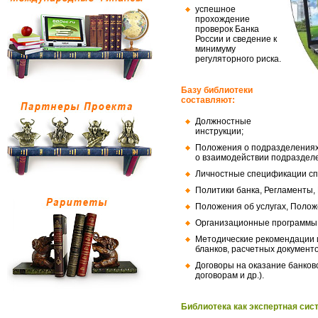
успешное
прохождение
проверок Банка
России и сведение к
минимуму
регуляторного риска.
Базу библиотеки
составляют:
Должностные
инструкции;
Положения о подразделениях
о взаимодействии подраздел
Личностные спецификации сп
Политики банка, Регламенты,
Положения об услугах, Полож
Организационные программы, 
Методические рекомендации и
бланков, расчетных документо
Договоры на оказание банков
договорам и др.).
Библиотека как экспертная сис