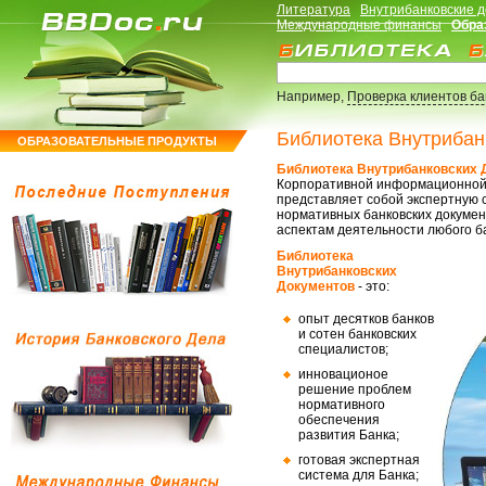
Литература
Внутрибанковские 
Международные финансы
Обра
Например,
Проверка клиентов б
Библиотека Внутрибан
ОБРАЗОВАТЕЛЬНЫЕ ПРОДУКТЫ
Библиотека Внутрибанковских 
Корпоративной информационно
представляет собой экспертную 
нормативных банковских докумен
аспектам деятельности любого ба
Библиотека
Внутрибанковских
Документов
- это:
опыт десятков банков
и сотен банковских
специалистов;
инновационое
решение проблем
нормативного
обеспечения
развития Банка;
готовая экспертная
система для Банка;