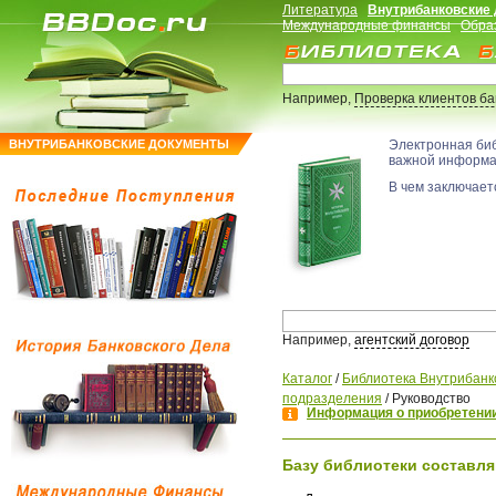
Литература
Внутрибанковские
Международные финансы
Обра
Например,
Проверка клиентов б
ВНУТРИБАНКОВСКИЕ ДОКУМЕНТЫ
Электронная би
важной информ
В чем заключаетс
Например,
агентский договор
Каталог
/
Библиотека Внутрибанк
подразделения
/
Руководство
Информация о приобретении
Базу библиотеки составля