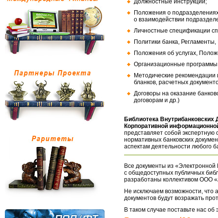
Должностные инструкции;
Положения о подразделениях
о взаимодействии подраздел
Личностные спецификации сп
Политики банка, Регламенты,
Положения об услугах, Полож
Организационные программы, 
Методические рекомендации и
бланков, расчетных документо
Договоры на оказание банков
договорам и др.)
Библиотека Внутрибанковских 
Корпоративной информационной
представляет собой экспертную 
нормативных банковских докумен
аспектам деятельности любого б
Все документы из «Электронной 
с общедоступных публичных библ
разработаны коллективом ООО «
Не исключаем возможности, что а
документов будут возражать про
В таком случае поставьте нас об