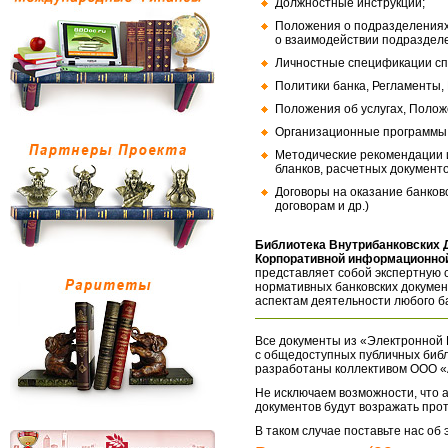
Должностные инструкции;
Положения о подразделениях
о взаимодействии подраздел
Личностные спецификации сп
Политики банка, Регламенты,
Положения об услугах, Полож
Организационные программы, 
Методические рекомендации и
бланков, расчетных документо
Договоры на оказание банков
договорам и др.)
Библиотека Внутрибанковских 
Корпоративной информационной
представляет собой экспертную 
нормативных банковских докумен
аспектам деятельности любого б
Все документы из «Электронной 
с общедоступных публичных библ
разработаны коллективом ООО «
Не исключаем возможности, что а
документов будут возражать про
В таком случае поставьте нас об