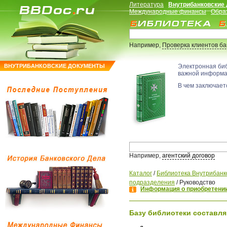
Литература
Внутрибанковские
Международные финансы
Обра
Например,
Проверка клиентов б
ВНУТРИБАНКОВСКИЕ ДОКУМЕНТЫ
Электронная би
важной информ
В чем заключаетс
Например,
агентский договор
Каталог
/
Библиотека Внутрибанк
подразделения
/
Руководство
Информация о приобретении
Базу библиотеки составля