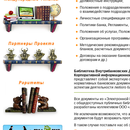
Должностные инструкции;
Положения о подразделениях
о взаимодействии подраздел
Личностные спецификации сп
Политики банка, Регламенты,
Положения об услугах, Полож
Организационные программы, 
Методические рекомендации и
бланков, расчетных документо
Договоры на оказание банков
договорам и др.)
Библиотека Внутрибанковских 
Корпоративной информационной
представляет собой экспертную 
нормативных банковских докумен
аспектам деятельности любого б
Все документы из «Электронной 
с общедоступных публичных библ
разработаны коллективом ООО «
Не исключаем возможности, что а
документов будут возражать про
В таком случае поставьте нас об