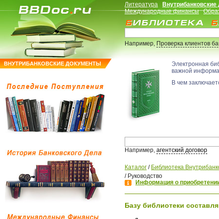
Литература
Внутрибанковские
Международные финансы
Обра
Например,
Проверка клиентов б
ВНУТРИБАНКОВСКИЕ ДОКУМЕНТЫ
Электронная би
важной информ
В чем заключаетс
Например,
агентский договор
Каталог
/
Библиотека Внутрибанк
/
Руководство
Информация о приобретении
Базу библиотеки составля