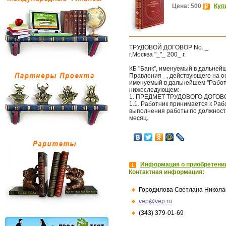
Цена: 500
Куп
ТРУДОВОЙ ДОГОВОР No. _
г.Москва "_"_ 200_ г.
КБ "Банк", именуемый в дальней
Правления _, действующего на осн
именуемый в дальнейшем "Работн
нижеследующем:
1. ПРЕДМЕТ ТРУДОВОГО ДОГОВ
1.1. Работник принимается к Раб
выполнения работы по должности 
месяц.
Информация о приобретении
Контактная информация:
Городилова Светлана Никола
vep@vep.ru
(343) 379-01-69