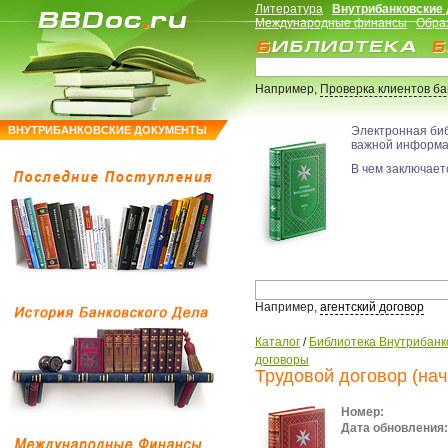
Литература
Внутрибанковские
Международные финансы
Обра
Например,
Проверка клиентов б
ВНУТРИБАНКОВСКИЕ ДОКУМЕНТЫ
Электронная би
важной информ
В чем заключаетс
Например,
агентский договор
Каталог
/
Библиотека Внутрибанк
договоры
Трудовой договор (нач
Номер:
Дата обновления: