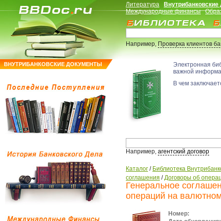
Литература
Внутрибанковские
Международные финансы
Обра
Например,
Проверка клиентов б
ВНУТРИБАНКОВСКИЕ ДОКУМЕНТЫ
Электронная би
важной информ
В чем заключаетс
Например,
агентский договор
Каталог
/
Библиотека Внутрибанк
соглашения
/
Договоры об опера
Генеральное соглашен
операций на валютном
Номер: