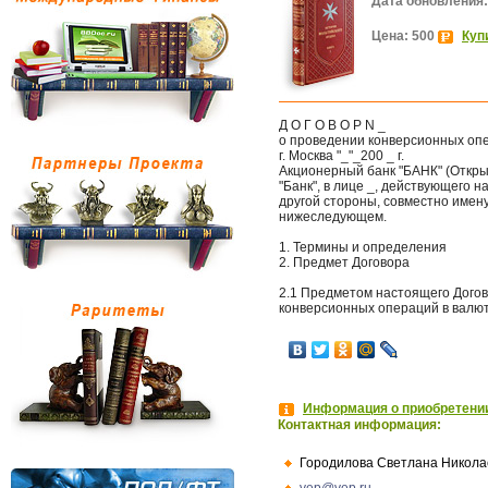
Дата обновления:
Цена: 500
Куп
Д О Г О В О Р N _
о проведении конверсионных опер
г. Москва "_"_200 _ г.
Акционерный банк "БАНК" (Откр
"Банк", в лице _, действующего н
другой стороны, совместно имен
нижеследующем.
1. Термины и определения
2. Предмет Договора
2.1 Предметом настоящего Дого
конверсионных операций в валют
Информация о приобретении
Контактная информация:
Городилова Светлана Никола