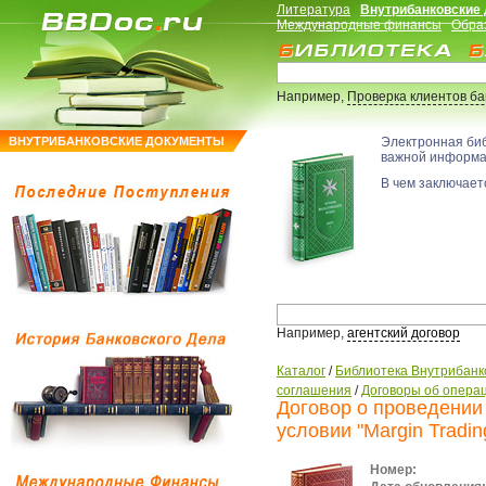
Литература
Внутрибанковские
Международные финансы
Обра
Например,
Проверка клиентов б
ВНУТРИБАНКОВСКИЕ ДОКУМЕНТЫ
Электронная би
важной информ
В чем заключаетс
Например,
агентский договор
Каталог
/
Библиотека Внутрибанк
соглашения
/
Договоры об опера
Договор о проведении
условии "Margin Tradin
Номер: