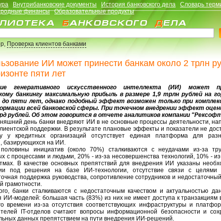
ура
Внутрибанковские документы
История банковского дела
Словарь терм
родные финансы
Образовательные продукты
р,
Проверка клиентов банками
ьзование ИИ может принести банкам около 2 трлн р
ризонте пяти лет
ние генеративного искусственного интеллекта (ИИ) может п
кому банкингу максимальную прибыль в размере 1,9 трлн рублей на г
 до пяти лет, однако подобный эффект возможен только при комплек
рмации всей банковской сферы. При точечном внедрении эффект оце
лрд рублей. Об этом говорится в отчете аналитиков компании "Рексофт
дняшний день банки внедряют ИИ в не основные процессы деятельности, нап
лиентской поддержки. В результате плановые эффекты и показатели не дос
ку у кредитных организаций отсутствует единая платформа для раз
, базирующихся на ИИ.
половины инициатив (около 70%) сталкиваются с неудачами из-за тру
х с процессами и людьми, 20% - из-за несовершенства технологий, 10% - из
итмах. В качестве основных препятствий для внедрения ИИ указаны необх
ии под решения на базе ИИ-технологии, отсутствие связи с целями 
точная поддержка руководства, сопротивление сотрудников и недостаточный
й грамотности.
ого, банки сталкиваются с недостаточным качеством и актуальностью да
 ИИ-моделей: большая часть (83%) из них не имеет доступа к транзакциям
го времени из-за отсутствия соответствующих инфраструктуры и платфор
ителей IT-отделов считают вопросы информационной безопасности и сох
льных данных препятствием на пути внедрения ИИ-решений.