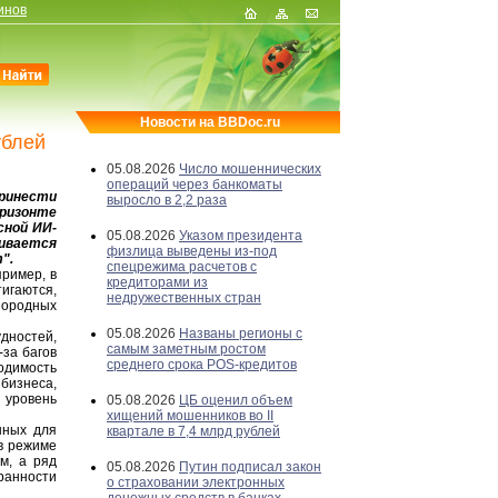
инов
Новости на BBDoc.ru
ублей
05.08.2026
Число мошеннических
операций через банкоматы
ринести
выросло в 2,2 раза
оризонте
сной ИИ-
05.08.2026
Указом президента
нивается
физлица выведены из-под
".
спецрежима расчетов с
ример, в
кредиторами из
тигаются,
недружественных стран
нородных
05.08.2026
Названы регионы с
дностей,
самым заметным ростом
-за багов
среднего срока POS-кредитов
одимость
бизнеса,
 уровень
05.08.2026
ЦБ оценил объем
хищений мошенников во II
нных для
квартале в 7,4 млрд рублей
 в режиме
м, а ряд
05.08.2026
Путин подписал закон
ранности
о страховании электронных