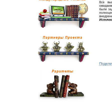
Все вы
ожидаем
были за
полноцен
внедрен
Источни
Подели