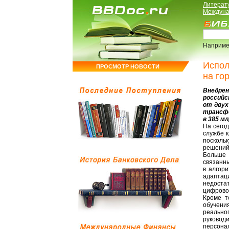
Литерат
Междуна
Наприме
Испол
ПРОСМОТР НОВОСТИ
на го
Внедре
российс
от двух
трансфо
в 385 м
На сего
службе к
посколь
решений
Больше 
связанны
в алгор
адаптац
недоста
цифрово
Кроме т
обучения
реально
руковод
персона