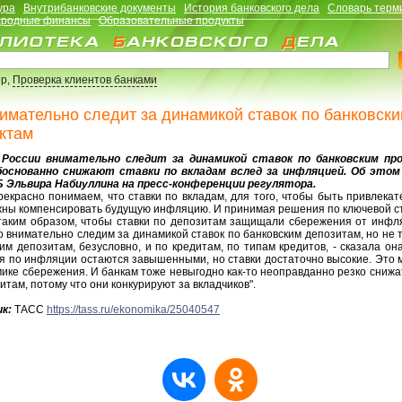
ура
Внутрибанковские документы
История банковского дела
Словарь терм
родные финансы
Образовательные продукты
р,
Проверка клиентов банками
имательно следит за динамикой ставок по банковск
ктам
оссии внимательно следит за динамикой ставок по банковским про
боснованно снижают ставки по вкладам вслед за инфляцией. Об этом
Б Эльвира Набиуллина на пресс-конференции регулятора.
красно понимаем, что ставки по вкладам, для того, чтобы быть привлекат
жны компенсировать будущую инфляцию. И принимая решения по ключевой ст
таким образом, чтобы ставки по депозитам защищали сбережения от инфл
о внимательно следим за динамикой ставок по банковским депозитам, но не 
им депозитам, безусловно, и по кредитам, по типам кредитов, - сказала она
я по инфляции остаются завышенными, но ставки достаточно высокие. Это 
ике сбережения. И банкам тоже невыгодно как-то неоправданно резко снижа
итам, потому что они конкурируют за вкладчиков".
к:
ТАСС
https://tass.ru/ekonomika/25040547