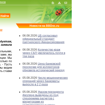
инов
Новости на BBDoc.ru
им
06.08.2026
ЦБ согласовал
официальный стандарт
дуктам,
партнерского финансирования
 заявила
06.08.2026
Количество краж
ельными,
через СБП увеличилось почти в
авке, мы
три раза
яции. Мы
только по
06.08.2026
Цена банковской
. - Пусть
просрочки для коллекторов
мы видим
обновила исторический рекорд
ть ставки
05.08.2026
Число мошеннических
операций через банкоматы
выросло в 2,2 раза
05.08.2026
Указом президента
физлица выведены из-под
спецрежима расчетов с
кредиторами из