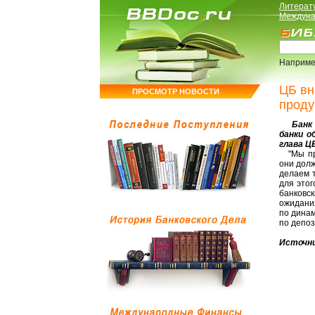
Литерат
Междуна
Наприме
ЦБ вн
ПРОСМОТР НОВОСТИ
проду
Банк Р
банки о
глава Ц
"Мы пре
они дол
делаем 
для этог
банковск
ожидани
по динам
по депоз
Источни