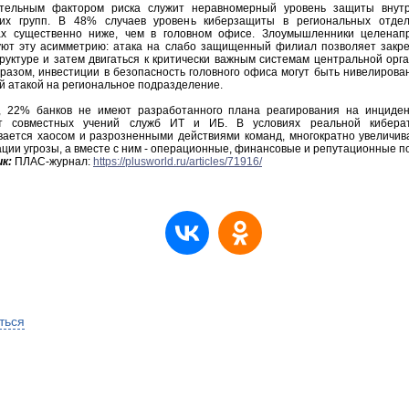
тельным фактором риска служит неравномерный уровень защиты внут
ких групп. В 48% случаев уровень киберзащиты в региональных отде
х существенно ниже, чем в головном офисе. Злоумышленники целенап
уют эту асимметрию: атака на слабо защищенный филиал позволяет закре
руктуре и затем двигаться к критически важным системам центральной орга
бразом, инвестиции в безопасность головного офиса могут быть нивелирова
й атакой на региональное подразделение.
, 22% банков не имеют разработанного плана реагирования на инциде
т совместных учений служб ИТ и ИБ. В условиях реальной кибера
вается хаосом и разрозненными действиями команд, многократно увеличив
ции угрозы, а вместе с ним - операционные, финансовые и репутационные п
к:
ПЛАС-журнал:
https://plusworld.ru/articles/71916/
ться