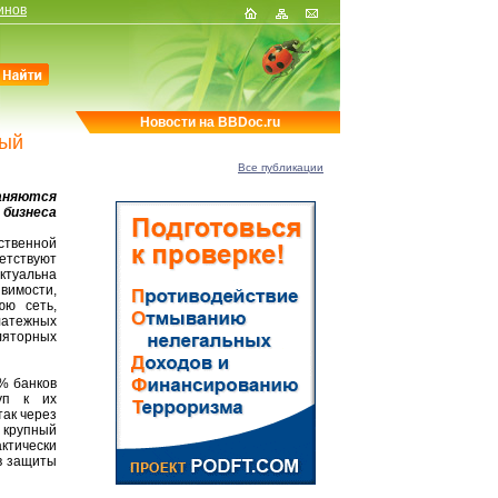
инов
Новости на BBDoc.ru
дый
Все публикации
аняются
 бизнеса
ственной
етствуют
ктуальна
звимости,
юю сеть,
латежных
ляторных
% банков
уп к их
так через
й крупный
ктически
в защиты