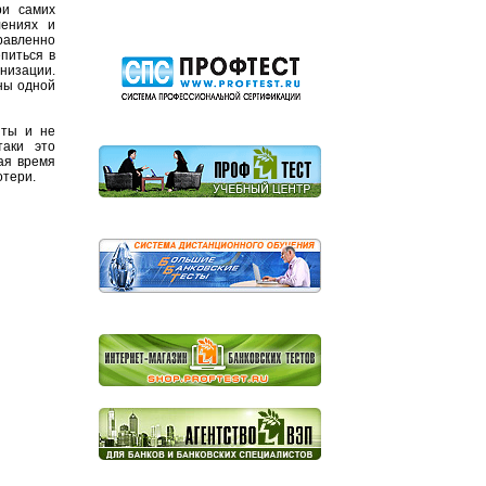
ри самих
лениях и
равленно
питься в
низации.
ны одной
нты и не
таки это
ая время
отери.