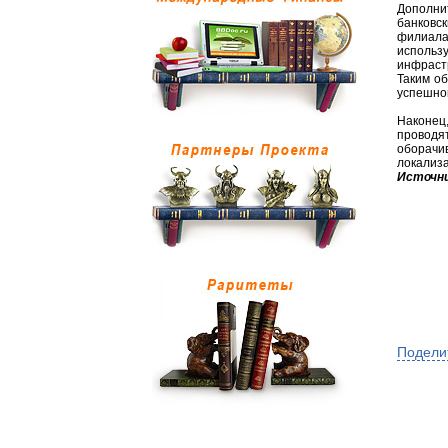
Дополни
банковс
филиала
использ
инфраст
Таким о
успешно
Наконец
проводя
оборачи
локализа
Источни
Подели