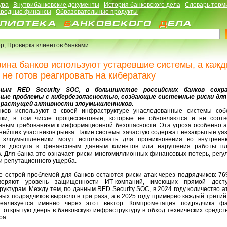
ура
Внутрибанковские документы
История банковского дела
Словарь терм
родные финансы
Образовательные продукты
р,
Проверка клиентов банками
ина банков используют устаревшие системы, а каж
 не готов реагировать на кибератаку
ным RED Security SOC, в большинстве российских банков сохр
ые проблемы с кибербезопасностью, создающие системные риски для
 растущей активности злоумышленников.
ков используют в своей инфраструктуре унаследованные системы соб
тки, в том числе процессинговые, которые не обновляются и не соотв
нным требованиям к информационной безопасности. Эта угроза особенно а
нейших участников рынка. Такие системы зачастую содержат незакрытые уя
 злоумышленники могут использовать для проникновения во внутренн
ия доступа к финансовым данным клиентов или нарушения работы п
в. Для банка это означает риски многомиллионных финансовых потерь, регу
и репутационного ущерба.
е острой проблемой для банков остаются риски атак через подрядчиков: 76
веряют уровень защищенности ИТ-компаний, имеющих прямой дост
уктурам. Между тем, по данным RED Security SOC, в 2024 году количество а
ых подрядчиков выросло в три раза, а в 2025 году примерно каждый трети
еализуется именно через этот вектор. Компрометация подрядчика фа
т открытую дверь в банковскую инфраструктуру в обход технических средст
ра.