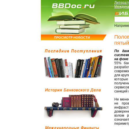
Литерат
Междуна
Наприме
Полов
ПРОСМОТР НОВОСТИ
пятый
По дан
системн
на фоне
55% бан
разрабо
совреме
для круп
которые
получен
сервисо
санкций 
Не мене
не про
инфрастр
доверенн
взлом р
означае
перимет