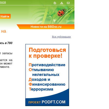
инов
Новости на BBDoc.ru
 на
Все публикации
сь в 780
т запасы
ается на
 он может
гменте.