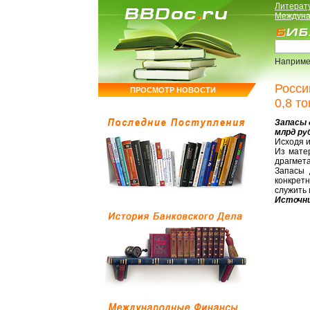
Литерат
Междуна
Наприме
Росси
ПРОСМОТР НОВОСТИ
0,8 т
Запасы 
млрд ру
Исходя и
Из мате
драгмета
Запасы 
конкретн
служить 
Источни