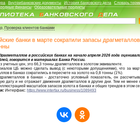
ура
Внутрибанковские документы
История банковского дела
Словарь терм
родные финансы
Образовательные продукты
р,
Проверка клиентов банками
йские банки в марте сократили запасы драгметаллов
онны
драгметаллов в российских банках на начало апреля 2026 года оценивали
блей, говорится в материалах Банка России.
з учетных цен, это 66,3 тонны драгметаллов в золотом эквиваленте.
риалов ЦБ можно сделать вывод (с некоторыми допущениями), что за мар
ллов в банках сократились в пересчете на золото на 0,8 тонны (1%).
драгметаллов в банках - достаточно условный показатель, он рассчитыв
ую дату и не отражает движения драгметаллов в другие дни. Тем не менее
иллюстрацией масштабов запасов золота в банках и общих трендов в этом се
к:
Интерфакс:
https://www.interfax.ru/business/1089493