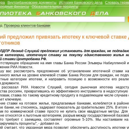
ура
Внутрибанковские документы
История банковского дела
Словарь терм
родные финансы
Образовательные продукты
р,
Проверка клиентов банками
ий предложил привязать ипотеку к ключевой ставке
готников
ДПР Леонид Слуцкий предложил установить для граждан, не подпада
е категории, ипотечную ставку на покупку единственного жилья н
й ставки Центробанка РФ.
ствующее обращение на имя главы Банка России Эльвиры Набиуллиной и
жении РИА Новости.
вас рассмотреть предложение об установлении ипотечной ставки на
енного жилья на уровне ключевой ставки Банка России для граждан, не под
отные категории ипотеки, и направить позицию о возможности его реализ
в документе.
ссказал РИА Новости Слуцкий, сегодня рыночная ипотека недосту
ства россиян, превратившись из эффективного инструмента в недоступную 
ловам, ставка по такому кредитному продукту в подавляющем числе случаев
ет ключевую.
е ставки на готовое жилье, предлагаемые банками, колеблются в районе
е банки, не стесняясь, задирают показатель до грабительских 25%. В итог
ам по коммерческой ставке просто не купить свои квадратные метры. Для 
не относятся к льготным категориям, разрыв между государственной базово
что требуют с заемщика, составляет огромные 5-10%. Мы настаиваем на
акручивать проценты", - добавил он.
 считает, что указанная мера позволит обеспечить доступность ипотеки у