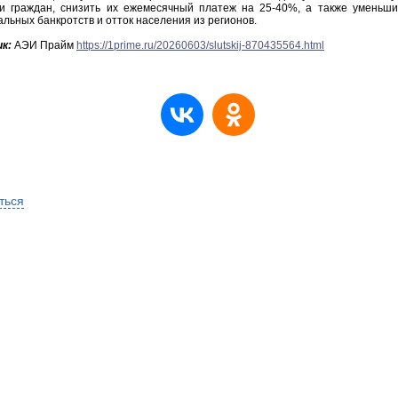
ии граждан, снизить их ежемесячный платеж на 25-40%, а также уменьши
льных банкротств и отток населения из регионов.
к:
АЭИ Прайм
https://1prime.ru/20260603/slutskij-870435564.html
ться