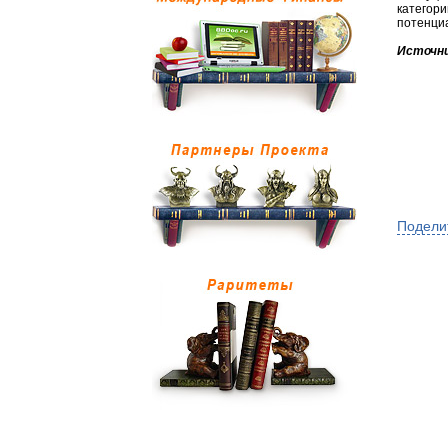
категор
потенциа
Источни
Подели