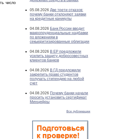
денежных средств в банках
ть число
05.08.2026
Две трети отказов:
почему банки отклоняют заявки
на кредитные каникулы
04.08.2026
Банк России вводит
макропруденциальные надбавки
по вложениям в
секьюритизированные облигации
04.08.2026
В ЕР предложили
усилить защиту добросовестных
клиентов банков
04.08.2026
В ГД предложили
закрепить право студентов
получать стипендию на любой
счет
04.08.2026
Почему банки начали
просить установить сертификат
Минцифры
Все публикации