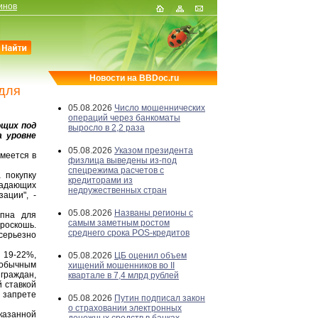
инов
Новости на BBDoc.ru
 для
05.08.2026
Число мошеннических
операций через банкоматы
ющих под
выросло в 2,2 раза
а уровне
05.08.2026
Указом президента
меется в
физлица выведены из-под
спецрежима расчетов с
 покупку
кредиторами из
падающих
недружественных стран
ации", -
05.08.2026
Названы регионы с
пна для
самым заметным ростом
роскошь.
среднего срока POS-кредитов
 серьезно
 19-22%,
05.08.2026
ЦБ оценил объем
е обычным
хищений мошенников во II
граждан,
квартале в 7,4 млрд рублей
й ставкой
 запрете
05.08.2026
Путин подписал закон
о страховании электронных
казанной