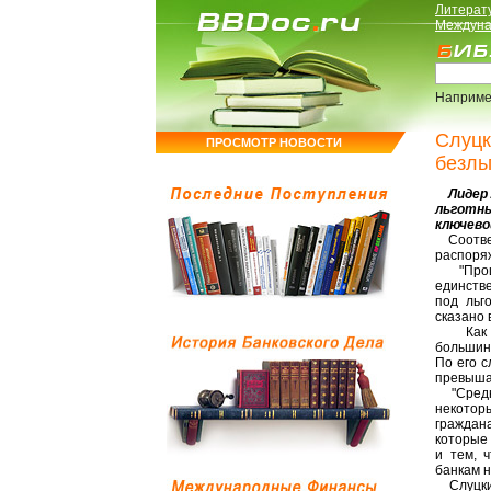
Литерат
Междуна
Наприме
Слуцк
ПРОСМОТР НОВОСТИ
безль
Лидер Л
льготны
ключево
Соответ
распоря
"Прошу 
единств
под льг
сказано 
Как ра
большин
По его с
превыша
"Средни
некоторы
граждан
которые 
и тем, 
банкам н
Слуцкий