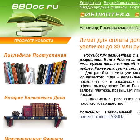
Литература
Внутрибанковские 
Международные финансы
Обра
Например,
Проверка клиентов б
Лимит для оплаты дол
ПРОСМОТР НОВОСТИ
увеличен до 30 млн р
Российским резидентам с 1 и
разрешение Банка России на о
если сумма таких операций в
рублей. Ранее эта сумма сост
Для расчёта лимита учитываю
юридического лица - нерезиде
проведена как в российских р
официальному курсу Банка Росс
валюты платежа, превышает лими
России.
Аналогичные требования расп
простого товарищества.
Источник:
Национальный б
nerezidentam-bez/73491/