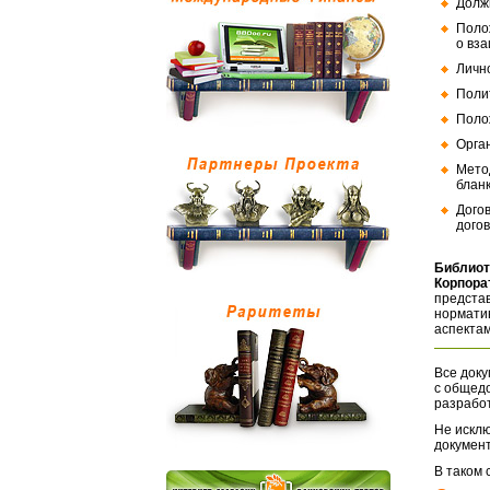
Долж
Поло
о вз
Личн
Поли
Поло
Орга
Мето
бланк
Дого
догов
Библиот
Корпора
представ
норматив
аспектам
Все доку
с общед
разрабо
Не исклю
документ
В таком 