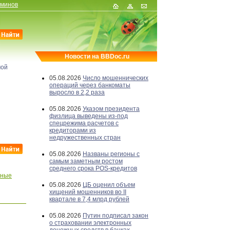
рминов
Новости на BBDoc.ru
мой
05.08.2026
Число мошеннических
операций через банкоматы
выросло в 2,2 раза
05.08.2026
Указом президента
физлица выведены из-под
спецрежима расчетов с
кредиторами из
недружественных стран
05.08.2026
Названы регионы с
самым заметным ростом
среднего срока POS-кредитов
тные
05.08.2026
ЦБ оценил объем
хищений мошенников во II
квартале в 7,4 млрд рублей
05.08.2026
Путин подписал закон
о страховании электронных