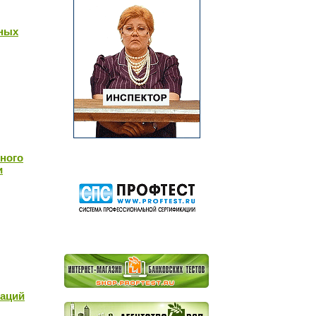
тных
ного
и
раций