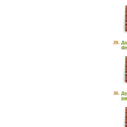
29.
До
фи
30.
До
ра