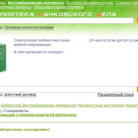
ура
Внутрибанковские документы
История банковского дела
Словарь те
родные финансы
Образовательные продукты
р,
Проверка клиентов банками
Электронная библиотека банка - 24 часа в сутки доступ к са
важной информации
В чем заключается определ...
р,
агентский договор
Расширенный поиск
/
Библиотека Внутрибанковских документов
/
Должностные инструкции
/
Валю
и
/
Специалисты
рмация о приобретении всей библиотеки
иблиотеки составляют: