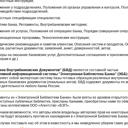
ностные инструкции;
жения о подразделениях, Положения об органах управления и контроля, По
аимодействии подразделений;
остные спецификации специалистов;
тики банка, Регламенты, Внутрибанковские методики;
жения об услугах, Положения об операциях банка, Порядки совершения опер
низационные программы, Технологические инструкции;
дические рекомендации и памятки клиентам, Описания систем и продуктов, 
ов, расчетных документов, заявлений, анкет, доверенностей, актов;
воры на оказание банковских услуг, Дополнительные соглашения и приложени
орам и др.)
ека Внутрибанковских Документов" (БВД)
является составной частью
тивной информационной системы "Электронная Библиотека Банка" (ЭББ)
ляет собой экспертную систему базы готовых образцов различных внутренн
ных банковских документов (локальных актов). БВД содержит документы по 
 деятельности любого банка России.
менты из «Электронной Библиотеки Банка» были взяты из архивов открытого
оступных публичных библиотек, присланы банками, приобретены нами по обм
таны коллективом ООО «Агентство «ВЭП».
чаем возможности, что авторы и/или владельцы авторских прав на некоторые
ов будут возражать против их нахождения в «Электронной Библиотеке Банка
случае поставьте нас об этом в известность и мы немедленно уберем такие д