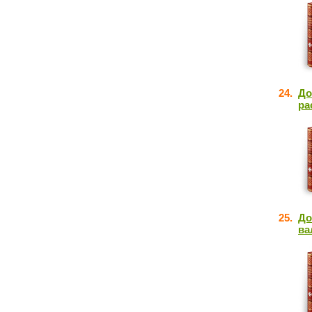
24.
До
ра
25.
До
ва