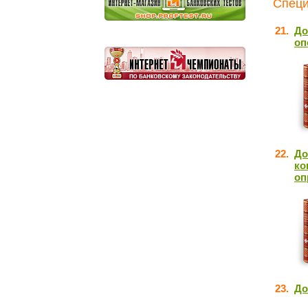
Специ
21.
До
оп
22.
До
ко
оп
23.
До