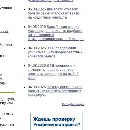
денежных средств в банках
ложения
05.08.2026
Две трети отказов:
почему банки отклоняют заявки
на кредитные каникулы
04.08.2026
Банк России вводит
макропруденциальные надбавки
аций;
по вложениям в
секьюритизированные облигации
Образцы
04.08.2026
В ЕР предложили
усилить защиту добросовестных
я к
клиентов банков
04.08.2026
В ГД предложили
закрепить право студентов
получать стипендию на любой
и
счет
их
всем
04.08.2026
Почему банки начали
просить установить сертификат
Минцифры
 доступа,
ену или
Все публикации
 из этих
».
окументы.