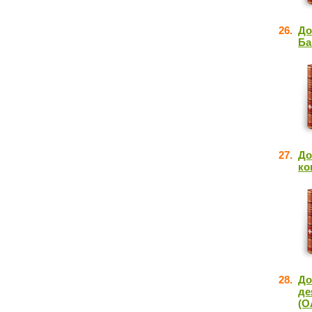
26.
До
Ба
27.
До
ко
28.
До
де
(О