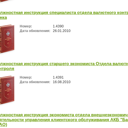
лжностная инструкция специалиста отдела валютного конт
нка
Номер:
1.4390
Дата обновления:
26.01.2010
лжностная инструкция старшего экономиста Отдела валют
нтроля
Номер:
1.4391
Дата обновления:
16.08.2010
лжностная инструкция экономиста отдела внешнеэкономич
ятельности управления клиентского обслуживания АКБ "Ба
АО)