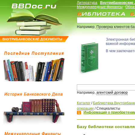
Литература
Внутрибанковские
Международные финансы
Обра
Например,
Проверка клиентов б
ВНУТРИБАНКОВСКИЕ ДОКУМЕНТЫ
Электронная би
важной информ
В чем заключаетс
Например,
агентский договор
Каталог
/
Библиотека Внутрибанк
операции
/
Специалисты
Информация о приобретении
Базу библиотеки составля