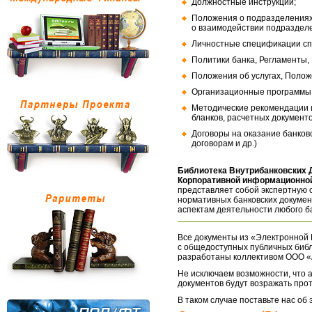
Должностные инструкции;
Положения о подразделениях
о взаимодействии подраздел
Личностные спецификации сп
Политики банка, Регламенты,
Положения об услугах, Полож
Организационные программы, 
Методические рекомендации и
бланков, расчетных документо
Договоры на оказание банков
договорам и др.)
Библиотека Внутрибанковских 
Корпоративной информационной
представляет собой экспертную 
нормативных банковских докумен
аспектам деятельности любого б
Все документы из «Электронной 
с общедоступных публичных библ
разработаны коллективом ООО «
Не исключаем возможности, что а
документов будут возражать про
В таком случае поставьте нас об