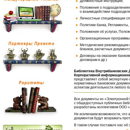
Должностные инструкции;
Положения о подразделениях
о взаимодействии подраздел
Личностные спецификации сп
Политики банка, Регламенты,
Положения об услугах, Полож
Организационные программы, 
Методические рекомендации и
бланков, расчетных документо
Договоры на оказание банков
договорам и др.)
Библиотека Внутрибанковских 
Корпоративной информационной
представляет собой экспертную 
нормативных банковских докумен
аспектам деятельности любого б
Все документы из «Электронной 
с общедоступных публичных библ
разработаны коллективом ООО «
Не исключаем возможности, что а
документов будут возражать про
В таком случае поставьте нас об