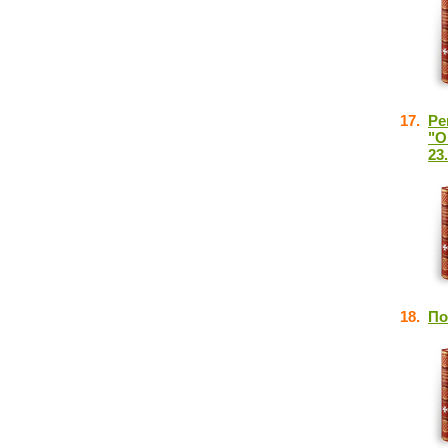
17.
Ре
"О
23
18.
По