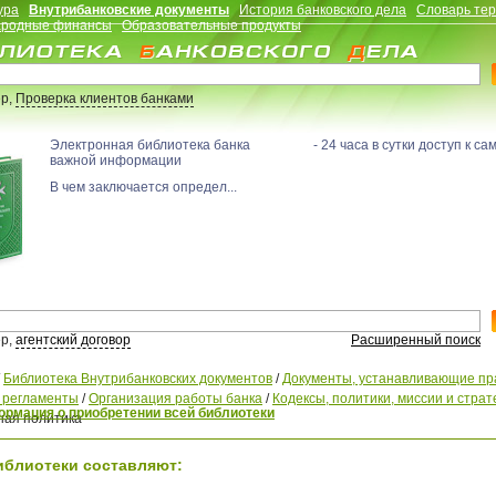
ура
Внутрибанковские документы
История банковского дела
Словарь те
родные финансы
Образовательные продукты
р,
Проверка клиентов банками
Электронная библиотека банка - 24 часа в сутки доступ к са
важной информации
В чем заключается определ...
р,
агентский договор
Расширенный поиск
/
Библиотека Внутрибанковских документов
/
Документы, устанавливающие пр
, регламенты
/
Организация работы банка
/
Кодексы, политики, миссии и страт
рмация о приобретении всей библиотеки
ная политика
иблиотеки составляют: