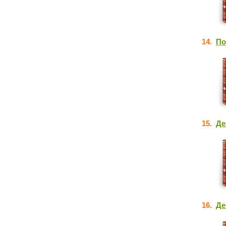
14.
По
15.
Де
16.
Де