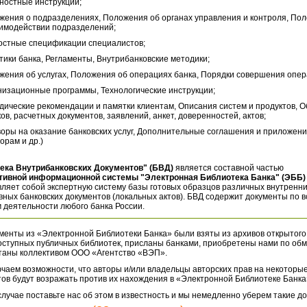
ностные инструкции;
жения о подразделениях, Положения об органах управления и контроля, По
аимодействии подразделений;
остные спецификации специалистов;
тики банка, Регламенты, Внутрибанковские методики;
жения об услугах, Положения об операциях банка, Порядки совершения опер
низационные программы, Технологические инструкции;
дические рекомендации и памятки клиентам, Описания систем и продуктов, 
ов, расчетных документов, заявлений, анкет, доверенностей, актов;
воры на оказание банковских услуг, Дополнительные соглашения и приложени
орам и др.)
ека Внутрибанковских Документов" (БВД)
является составной частью
тивной информационной системы "Электронная Библиотека Банка" (ЭББ)
ляет собой экспертную систему базы готовых образцов различных внутренн
ных банковских документов (локальных актов). БВД содержит документы по 
 деятельности любого банка России.
менты из «Электронной Библиотеки Банка» были взяты из архивов открытого
оступных публичных библиотек, присланы банками, приобретены нами по обм
таны коллективом ООО «Агентство «ВЭП».
чаем возможности, что авторы и/или владельцы авторских прав на некоторые
ов будут возражать против их нахождения в «Электронной Библиотеке Банка
случае поставьте нас об этом в известность и мы немедленно уберем такие д