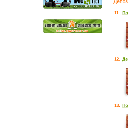
Депоз
11.
По
12.
Де
13.
По