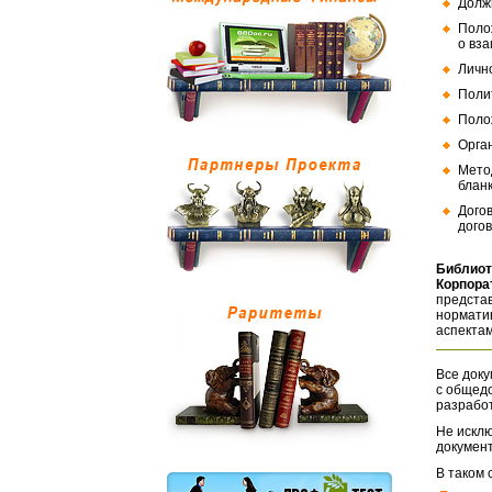
Долж
Поло
о вз
Личн
Поли
Поло
Орга
Мето
бланк
Дого
догов
Библиот
Корпора
представ
норматив
аспектам
Все доку
с общед
разрабо
Не исклю
документ
В таком 