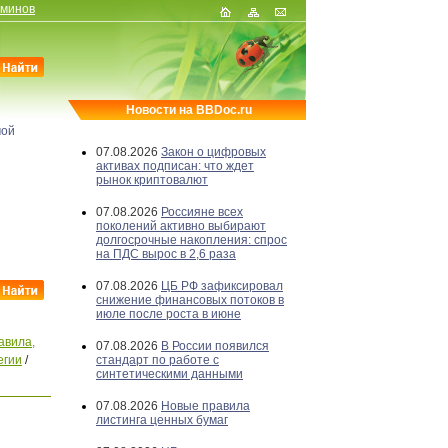
рминов
Новости на BBDoc.ru
мой
07.08.2026
Закон о цифровых
активах подписан: что ждет
рынок криптовалют
07.08.2026
Россияне всех
поколений активно выбирают
долгосрочные накопления: спрос
на ПДС вырос в 2,6 раза
07.08.2026
ЦБ РФ зафиксировал
снижение финансовых потоков в
июле после роста в июне
авила,
07.08.2026
В России появился
егии
/
стандарт по работе с
синтетическими данными
07.08.2026
Новые правила
листинга ценных бумаг