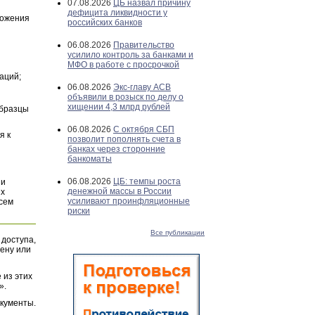
07.08.2026
ЦБ назвал причину
дефицита ликвидности у
ложения
российских банков
06.08.2026
Правительство
усилило контроль за банками и
МФО в работе с просрочкой
аций;
06.08.2026
Экс-главу АСВ
объявили в розыск по делу о
хищении 4,3 млрд рублей
Образцы
06.08.2026
С октября СБП
я к
позволит пополнять счета в
банках через сторонние
банкоматы
06.08.2026
ЦБ: темпы роста
и
денежной массы в России
их
усиливают проинфляционные
всем
риски
Все публикации
 доступа,
ену или
 из этих
».
окументы.