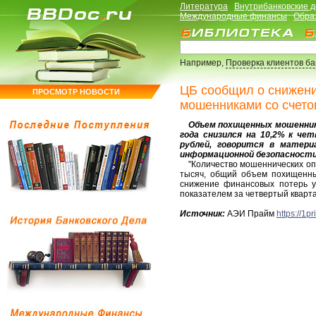
Литература
Внутрибанковские 
Международные финансы
Обра
Например,
Проверка клиентов б
ЦБ сообщил о снижени
ПРОСМОТР НОВОСТИ
мошенниками со счето
Объем похищенных мошенникам
года снизился на 10,2% к че
рублей, говорится в матер
информационной безопасности
"Количество мошеннических опер
тысяч, общий объем похищенны
снижение финансовых потерь у
показателем за четвертый квартал
Источник:
АЭИ Прайм
https://1