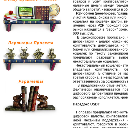
товаров и услуг криптовалюто
наличные деньги между граждан
общего запрета", - говорится в о
P2P-обмен (peer-to-peer, "равн
участия банка, биржи или иного
кошелька на кошелек другой, в
именно через P2P проходит осн
рынок находится в "серой" зоне
600 тыс. руб.
В законопроекте прописано, ч
депозитарий - аналог классиче
криптовалюты допускается, но 
биржи или специализированного
кошелек по тексту законопро
предлагают разрешить выв
некастодиальные кошельки.
Некастодиальный кошелек - это 
владельца криптовалюты, бе
депозитария). В отличие от ка
третья сторона, в некастодиаль
ответственность за сохранность 
В предложениях отмечается, ч
фактически ограничивается пр
цифрового депозитария предлага
распоряжение исполняется, кром
Парадокс USDT
Поправки предлагают уточнить 
цифровой валюты, криптовалют
иной механизм поддержания 
криптовалют, говорится в обо