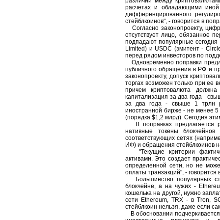
различий между криптовалютам
расчетах и обладающими иной 
дифференцированного регулиро
стейблкоинов", - говорится в попр
Согласно законопроекту, цифро
отсутствует лицо, обязанное п
подпадают популярные сегодня в
Limited) и USDC (эмитент - Circ
перед рядом инвесторов по подд
Одновременно поправки предла
публичного обращения в РФ и п
законопроекту, допуск криптова
торгах возможен только при ее 
причем криптовалюта должна 
капитализация за два года - свы
за два года - свыше 1 трлн р
иностранной бирже - не менее 5
(порядка $1,2 млрд). Сегодня эт
В поправках предлагается ра
нативные токены блокчейнов 
соответствующих сетях (например
ИФ) и обращения стейблкоинов на
"Текущие критерии фактичес
активами. Это создает практиче
определенной сети, но не може
оплаты транзакций", - говорится 
Большинство популярных стей
блокчейне, а на чужих - Ethere
кошелька на другой, нужно запла
сети Ethereum, TRX - в Tron, S
стейблкоин нельзя, даже если са
В обосновании подчеркивается, 