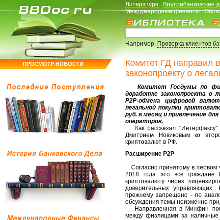
Литература
Внутрибанковские 
Международные финансы
Обра
Например,
Проверка клиентов б
Комитет ГД направил 
ПРОСМОТР НОВОСТИ
законопроекту о лега
Комитет Госдумы по финан
доработке законопроекта о л
P2P-обмена цифровой валют
легальной покупки криптовал
руб. в месяц и привлечение д
операторов.
Как рассказал "Интерфаксу" 
Дмитрием Новиковым ко второ
криптовалют в РФ.
Расширение P2P
Согласно принятому в первом ч
2018 года это все граждане 
криптовалюту через лицензиро
доверительных управляющих. 
прежнему запрещено - по анало
обсуждения темы неизменно при
Направленная в Минфин попра
между физлицами за наличные 