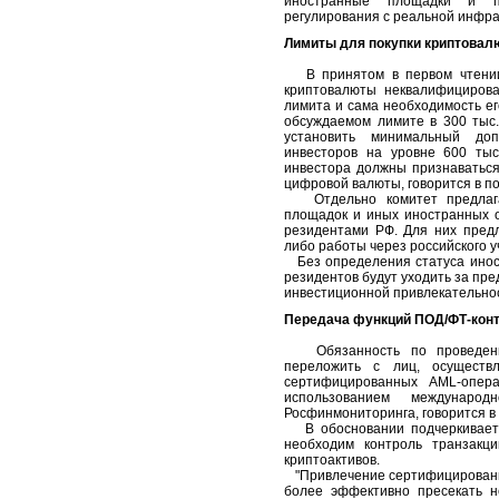
иностранные площадки и по
регулирования с реальной инфра
Лимиты для покупки криптовал
В принятом в первом чтении з
криптовалюты неквалифициров
лимита и сама необходимость е
обсуждаемом лимите в 300 тыс.
установить минимальный до
инвесторов на уровне 600 тыс
инвестора должны признаватьс
цифровой валюты, говорится в по
Отдельно комитет предлагае
площадок и иных иностранных 
резидентами РФ. Для них предл
либо работы через российского у
Без определения статуса иност
резидентов будут уходить за пре
инвестиционной привлекательнос
Передача функций ПОД/ФТ-кон
Обязанность по проведению 
переложить с лиц, осущест
сертифицированных AML-опера
использованием междунар
Росфинмониторинга, говорится в 
В обосновании подчеркивается
необходим контроль транзакци
криптоактивов.
"Привлечение сертифицированн
более эффективно пресекать н