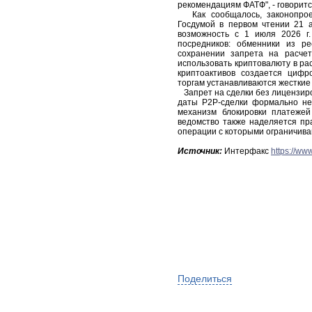
рекомендациям ФАТФ", - говоритс
Как сообщалось, законопроек
Госдумой в первом чтении 21 
возможность с 1 июля 2026 г.
посредников: обменники из р
сохранении запрета на расче
использовать криптовалюту в ра
криптоактивов создается цифр
торгам устанавливаются жесткие 
Запрет на сделки без лицензиров
даты P2P-сделки формально не 
механизм блокировки платежей
ведомство также наделяется пр
операции с которыми ограничива
Источник:
Интерфакс
https://ww
Поделиться