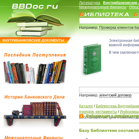
Литература
Внутрибанковские
Международные финансы
Обра
Например,
Проверка клиентов б
ВНУТРИБАНКОВСКИЕ ДОКУМЕНТЫ
Электронная би
важной информ
В чем заключаетс
Например,
агентский договор
Каталог
/
Библиотека Внутрибанк
порядок, регламенты
/
Информаци
Информация о приобретении
восстановление (уничтожение) д
Базу библиотеки составля