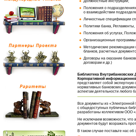
Должностные инструкции;
Положения о подразделениях
о взаимодействии подраздел
Личностные спецификации сп
Политики банка, Регламенты,
Положения об услугах, Полож
Организационные программы, 
Методические рекомендации и
бланков, расчетных документо
Договоры на оказание банков
договорам и др.)
Библиотека Внутрибанковских 
Корпоративной информационной
представляет собой экспертную 
нормативных банковских докумен
аспектам деятельности любого б
Все документы из «Электронной 
с общедоступных публичных библ
разработаны коллективом ООО «
Не исключаем возможности, что а
документов будут возражать про
В таком случае поставьте нас об