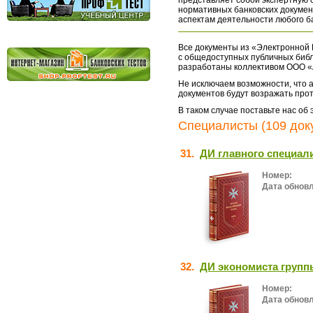
представляет собой экспертную 
нормативных банковских докумен
аспектам деятельности любого б
Все документы из «Электронной 
с общедоступных публичных библ
разработаны коллективом ООО «
Не исключаем возможности, что а
документов будут возражать про
В таком случае поставьте нас об
Специалисты (109 док
31.
ДИ главного специал
Номер:
Дата обнов
32.
ДИ экономиста груп
Номер:
Дата обнов