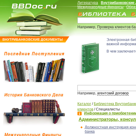
Литература
Внутрибанковские
Международные финансы
Обра
Например,
Проверка клиентов б
ВНУТРИБАНКОВСКИЕ ДОКУМЕНТЫ
Электронная би
важной информ
В чем заключаетс
Например,
агентский договор
Каталог
/
Библиотека Внутрибанк
клиентов
/
Специалисты
Информация о приобретении
Администраторы, консу
Должностная инструкция кон
банка