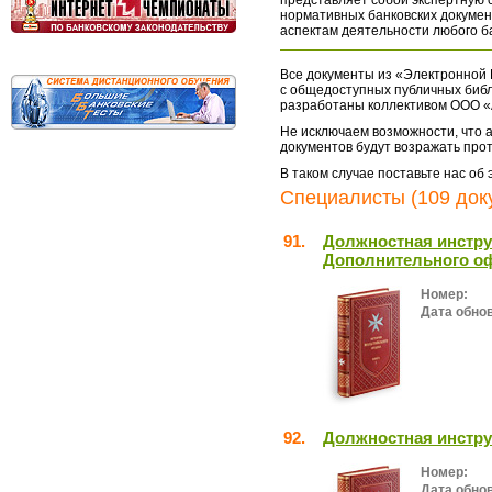
представляет собой экспертную 
нормативных банковских докумен
аспектам деятельности любого б
Все документы из «Электронной 
с общедоступных публичных библ
разработаны коллективом ООО «
Не исключаем возможности, что а
документов будут возражать про
В таком случае поставьте нас об
Специалисты (109 док
91.
Должностная инстру
Дополнительного о
Номер:
Дата обно
92.
Должностная инстру
Номер:
Дата обно