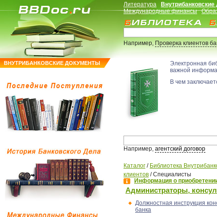
Литература
Внутрибанковские
Международные финансы
Обра
Например,
Проверка клиентов б
ВНУТРИБАНКОВСКИЕ ДОКУМЕНТЫ
Электронная би
важной информ
В чем заключаетс
Например,
агентский договор
Каталог
/
Библиотека Внутрибанк
клиентов
/
Специалисты
Информация о приобретении
Администраторы, консу
Должностная инструкция кон
банка