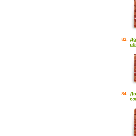
83.
До
об
84.
До
со