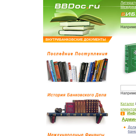
Литерат
Междуна
Наприме
ВНУТРИБАНКОВСКИЕ ДОКУМЕНТЫ
Наприме
Каталог
клиенто
Инфо
Админ
Долж
банк