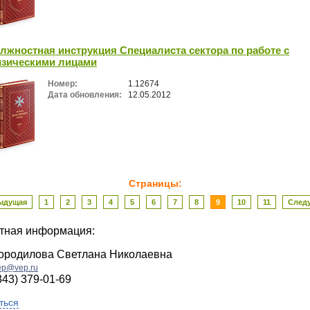
лжностная инструкция Специалиста сектора по работе с
зическими лицами
Номер:
1.12674
Дата обновления:
12.05.2012
Страницы:
ыдущая
1
2
3
4
5
6
7
8
9
10
11
След
ктная информация:
ородилова Светлана Николаевна
ep@vep.ru
343) 379-01-69
ться