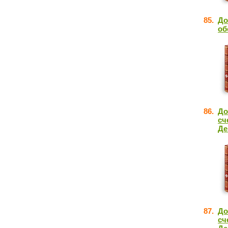
85.
До
об
86.
До
сч
Де
87.
До
сч