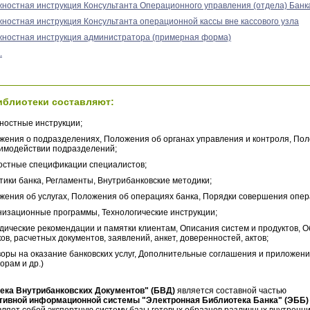
ностная инструкция Консультанта Операционного управления (отдела) Банк
ностная инструкция Консультанта операционной кассы вне кассового узла
ностная инструкция администратора (примерная форма)
.
иблиотеки составляют:
ностные инструкции;
жения о подразделениях, Положения об органах управления и контроля, По
аимодействии подразделений;
остные спецификации специалистов;
тики банка, Регламенты, Внутрибанковские методики;
жения об услугах, Положения об операциях банка, Порядки совершения опер
низационные программы, Технологические инструкции;
дические рекомендации и памятки клиентам, Описания систем и продуктов, 
ов, расчетных документов, заявлений, анкет, доверенностей, актов;
воры на оказание банковских услуг, Дополнительные соглашения и приложени
орам и др.)
ека Внутрибанковских Документов" (БВД)
является составной частью
тивной информационной системы "Электронная Библиотека Банка" (ЭББ)