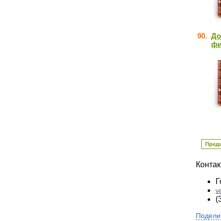
90.
До
фи
Пред
Конта
Г
v
(
Подели