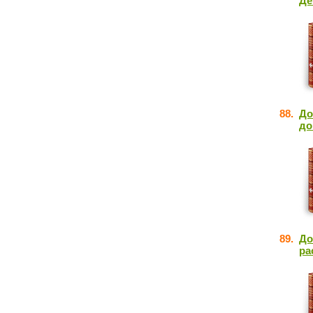
Де
88.
До
до
89.
До
ра