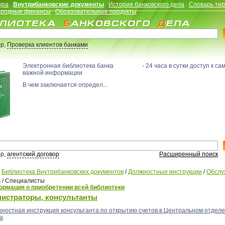
ура
Внутрибанковские документы
История банковского дела
Словарь те
родные финансы
Образовательные продукты
р,
Проверка клиентов банками
Электронная библиотека банка - 24 часа в сутки доступ к са
важной информации
В чем заключается определ...
р,
агентский договор
Расширенный поиск
/
Библиотека Внутрибанковских документов
/
Должностные инструкции
/
Обслу
в
/
Специалисты
рмация о приобретении всей библиотеки
истраторы, консультанты
ностная инструкция консультанта по открытию счетов в Центральном отдел
а