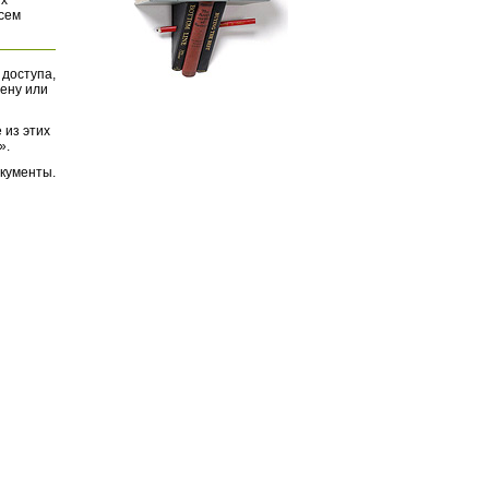
их
всем
 доступа,
ену или
 из этих
».
окументы.