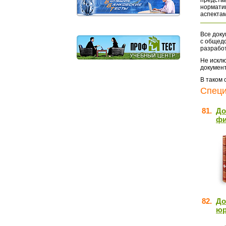
представ
норматив
аспектам
Все доку
с общед
разрабо
Не исклю
документ
В таком 
Специ
81.
До
фи
82.
До
юр