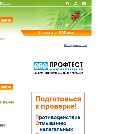
рминов
Новости на BBDoc.ru
мой
Все публикации
живание
ении