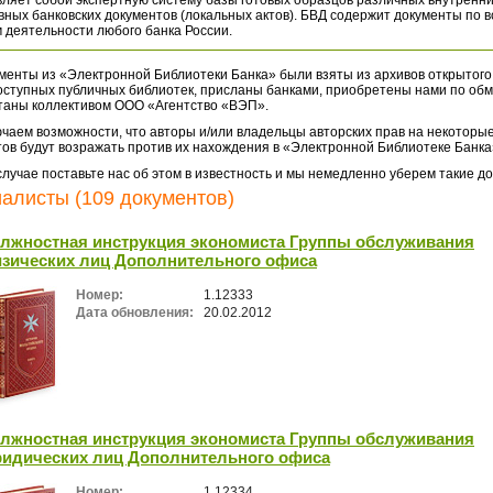
ляет собой экспертную систему базы готовых образцов различных внутренн
ных банковских документов (локальных актов). БВД содержит документы по 
 деятельности любого банка России.
менты из «Электронной Библиотеки Банка» были взяты из архивов открытого
оступных публичных библиотек, присланы банками, приобретены нами по обм
таны коллективом ООО «Агентство «ВЭП».
чаем возможности, что авторы и/или владельцы авторских прав на некоторые
ов будут возражать против их нахождения в «Электронной Библиотеке Банка
случае поставьте нас об этом в известность и мы немедленно уберем такие д
алисты (109 документов)
лжностная инструкция экономиста Группы обслуживания
зических лиц Дополнительного офиса
Номер:
1.12333
Дата обновления:
20.02.2012
лжностная инструкция экономиста Группы обслуживания
идических лиц Дополнительного офиса
Номер:
1.12334