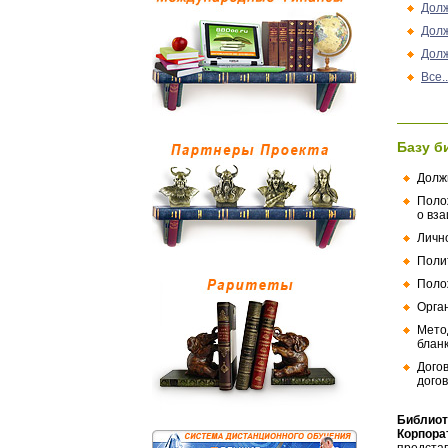
Долж
Долж
Долж
Все..
Базу б
Долж
Поло
о вз
Личн
Поли
Поло
Орга
Мето
бланк
Дого
догов
Библиот
Корпора