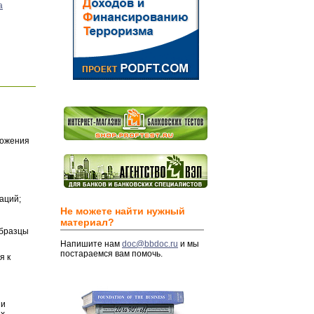
а
ложения
аций;
Не можете найти нужный
материал?
Образцы
Напишите нам
doc@bbdoc.ru
и мы
постараемся вам помочь.
я к
и