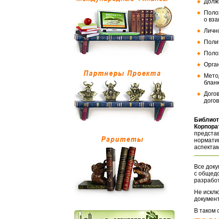
Долж
Поло
о вз
Личн
Поли
Поло
Орга
Мето
бланк
Дого
догов
Библиот
Корпора
представ
норматив
аспектам
Все доку
с общед
разрабо
Не исклю
документ
В таком 