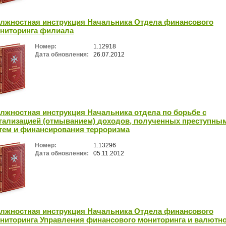
лжностная инструкция Начальника Отдела финансового
ниторинга филиала
Номер:
1.12918
Дата обновления:
26.07.2012
лжностная инструкция Начальника отдела по борьбе с
гализацией (отмыванием) доходов, полученных преступны
тем и финансирования терроризма
Номер:
1.13296
Дата обновления:
05.11.2012
лжностная инструкция Начальника Отдела финансового
ниторинга Управления финансового мониторинга и валютн