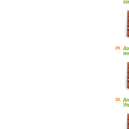
ко
29.
До
мо
30.
До
Уп