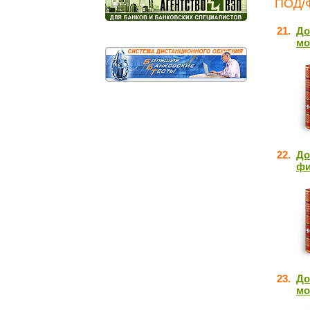
ПОД/Ф
21.
До
мо
22.
До
фи
23.
До
мо