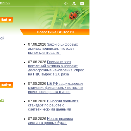
рминов
Новости на BBDoc.ru
мой
07.08.2026
Закон о цифровых
активах подписан: что ждет
рынок криптовалют
07.08.2026
Россияне всех
поколений активно выбирают
долгосрочные накопления: спрос
на ПДС вырос в 2,6 раза
07.08.2026
ЦБ РФ зафиксировал
снижение финансовых потоков в
июле после роста в июне
ма
07.08.2026
В России появился
стандарт по работе с
синтетическими данными
07.08.2026
Новые правила
листинга ценных бумаг