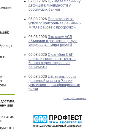
07.08.2026
ЦБ назвал причину
дефицита ликвидности у
ложения
российских банков
06.08.2026
Правительство
усилило контроль за банками и
МФО в работе с просрочкой
аций;
06.08.2026
Экс-главу АСВ
объявили в розыск по делу о
хищении 4,3 млрд рублей
Образцы
06.08.2026
С октября СБП
я к
позволит пополнять счета в
банках через сторонние
банкоматы
06.08.2026
ЦБ: темпы роста
и
денежной массы в России
их
усиливают проинфляционные
всем
риски
Все публикации
 доступа,
ену или
 из этих
».
окументы.