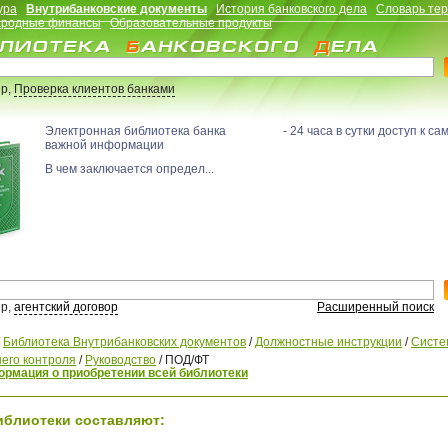
ура
Внутрибанковские документы
История банковского дела
Словарь те
родные финансы
Образовательные продукты
р,
Проверка клиентов банками
Электронная библиотека банка - 24 часа в сутки доступ к са
важной информации
В чем заключается определ...
р,
агентский договор
Расширенный поиск
/
Библиотека Внутрибанковских документов
/
Должностные инструкции
/
Систе
его контроля
/
Руководство
/
ПОД/ФТ
рмация о приобретении всей библиотеки
иблиотеки составляют: