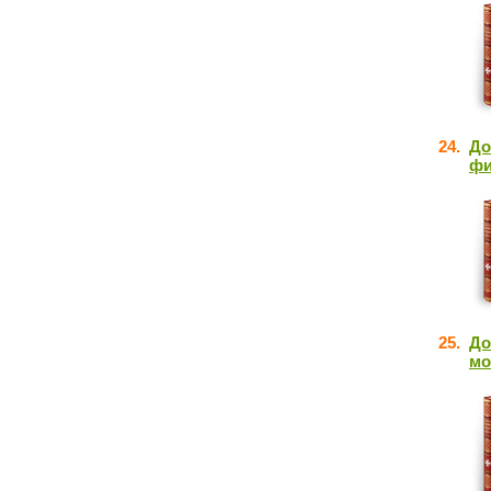
24.
До
фи
25.
До
мо