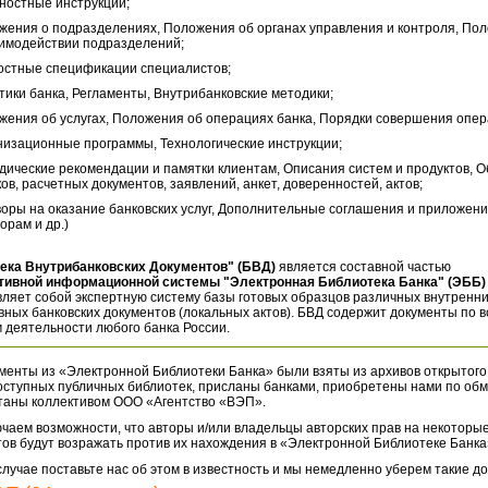
ностные инструкции;
жения о подразделениях, Положения об органах управления и контроля, По
аимодействии подразделений;
остные спецификации специалистов;
тики банка, Регламенты, Внутрибанковские методики;
жения об услугах, Положения об операциях банка, Порядки совершения опер
низационные программы, Технологические инструкции;
дические рекомендации и памятки клиентам, Описания систем и продуктов, 
ов, расчетных документов, заявлений, анкет, доверенностей, актов;
воры на оказание банковских услуг, Дополнительные соглашения и приложени
орам и др.)
ека Внутрибанковских Документов" (БВД)
является составной частью
тивной информационной системы "Электронная Библиотека Банка" (ЭББ)
ляет собой экспертную систему базы готовых образцов различных внутренн
ных банковских документов (локальных актов). БВД содержит документы по 
 деятельности любого банка России.
менты из «Электронной Библиотеки Банка» были взяты из архивов открытого
оступных публичных библиотек, присланы банками, приобретены нами по обм
таны коллективом ООО «Агентство «ВЭП».
чаем возможности, что авторы и/или владельцы авторских прав на некоторые
ов будут возражать против их нахождения в «Электронной Библиотеке Банка
случае поставьте нас об этом в известность и мы немедленно уберем такие д