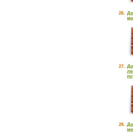
26.
До
мо
27.
До
ле
пу
28.
До
мо