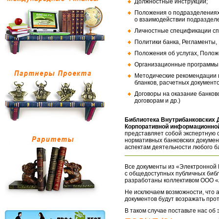
Должностные инструкции;
Положения о подразделениях
о взаимодействии подраздел
Личностные спецификации сп
Политики банка, Регламенты,
Положения об услугах, Полож
Организационные программы, 
Методические рекомендации и
бланков, расчетных документо
Договоры на оказание банков
договорам и др.)
Библиотека Внутрибанковских 
Корпоративной информационной
представляет собой экспертную 
нормативных банковских докумен
аспектам деятельности любого б
Все документы из «Электронной 
с общедоступных публичных библ
разработаны коллективом ООО «
Не исключаем возможности, что а
документов будут возражать про
В таком случае поставьте нас об