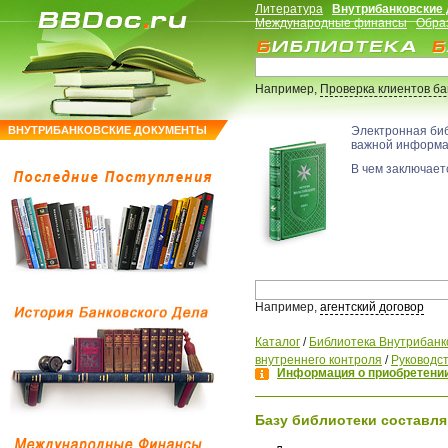
Литература
Внутрибанковские
Международные финансы
Обра
Например,
Проверка клиентов б
ВНУТРИБАНКОВСКИЕ ДОКУМЕНТЫ
Электронная би
важной информ
В чем заключаетс
Например,
агентский договор
Каталог
/
Библиотека Внутрибанк
внутреннего контроля
/
Руководс
Информация о приобретении
Базу библиотеки составля