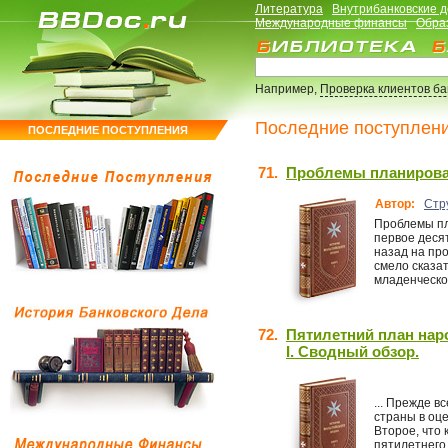
Литература
Внутрибанковские 
Международные финансы
Обра
Например,
Проверка клиентов б
Последние поступлен
ПОСЛЕДНИЕ ПОСТУПЛЕНИЯ
71.
Проблемы планирова
Автор:
Стр
Проблемы пл
первое деся
назад на про
смело сказат
младенческое
72.
Пятилетний план нар
I. Сводный обзор.
... Прежде в
страны в оце
Второе, что
пятилетнего