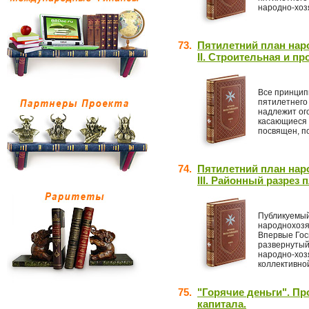
народно-хозя
73.
Пятилетний план нар
II. Строительная и п
Все принцип
пятилетнего
надлежит ог
касающиеся 
посвящен, п
74.
Пятилетний план нар
III. Районный разрез 
Публикуемый
народнохозя
Впервые Гос
развернутый
народно-хоз
коллективной
75.
"Горячие деньги". П
капитала.