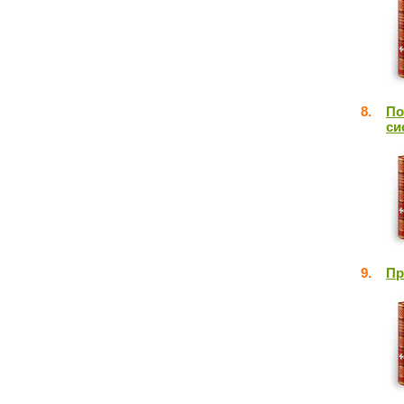
8.
По
си
9.
Пр