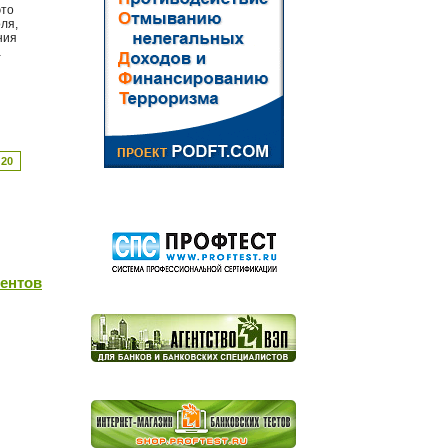
это
ля,
ния
а
20
иентов