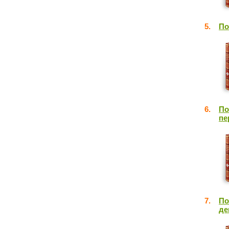
5.
По
6.
По
пе
7.
По
де