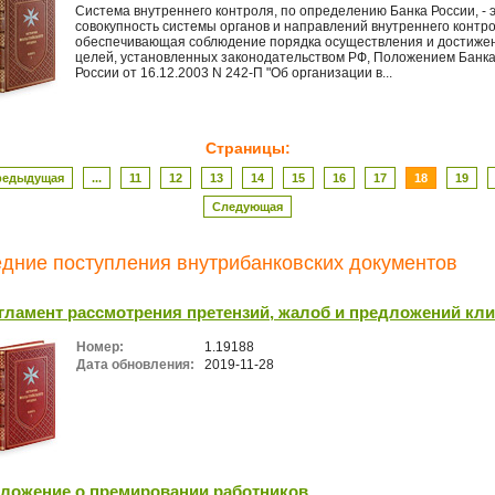
Система внутреннего контроля, по определению Банка России, - 
совокупность системы органов и направлений внутреннего контро
обеспечивающая соблюдение порядка осуществления и достиже
целей, установленных законодательством РФ, Положением Банк
России от 16.12.2003 N 242-П "Об организации в...
Страницы:
редыдущая
...
11
12
13
14
15
16
17
18
19
Следующая
дние поступления внутрибанковских документов
гламент рассмотрения претензий, жалоб и предложений кл
Номер:
1.19188
Дата обновления:
2019-11-28
ложение о премировании работников