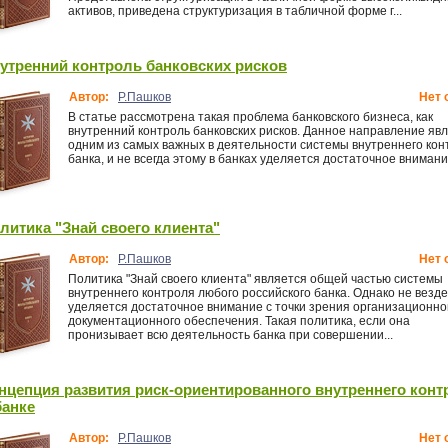
активов, приведена структуризация в табличной форме г...
утренний контроль банковских рисков
Автор:
Р.Пашков
Нет 
В статье рассмотрена такая проблема банковского бизнеса, как
внутренний контроль банковских рисков. Данное направление яв
одним из самых важных в деятельности системы внутреннего кон
банка, и не всегда этому в банках уделяется достаточное внимани
литика "Знай своего клиента"
Автор:
Р.Пашков
Нет 
Политика "Знай своего клиента" является общей частью системы
внутреннего контроля любого российского банка. Однако не везде
уделяется достаточное внимание с точки зрения организационно
документационного обеспечения. Такая политика, если она
пронизывает всю деятельность банка при совершении...
нцепция развития риск-ориентированного внутреннего конт
банке
Автор:
Р.Пашков
Нет 