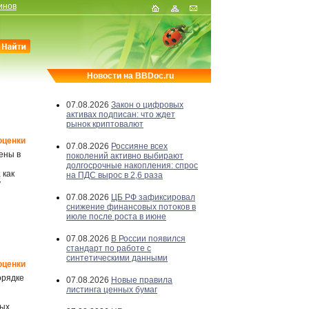
инов
Новости на BBDoc.ru
07.08.2026
Закон о цифровых
активах подписан: что ждет
рынок криптовалют
оценки
07.08.2026
Россияне всех
ены в
поколений активно выбирают
долгосрочные накопления: спрос
 как
на ПДС вырос в 2,6 раза
у
07.08.2026
ЦБ РФ зафиксировал
снижение финансовых потоков в
июле после роста в июне
07.08.2026
В России появился
стандарт по работе с
синтетическими данными
оценки
орядке
07.08.2026
Новые правила
листинга ценных бумаг
ных