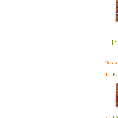
П
После
1.
Ре
2.
По