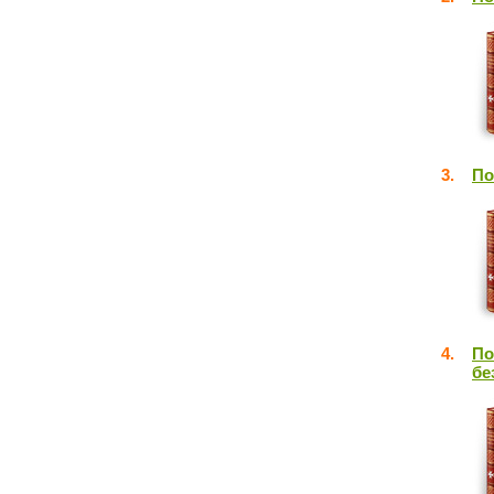
3.
По
4.
По
бе