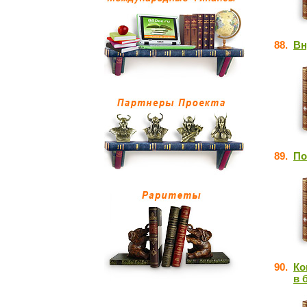
88.
Вн
89.
По
90.
Ко
в 