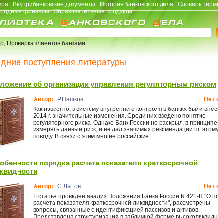
ура
Внутрибанковские документы
История банковского дела
Словарь терм
родные финансы
Образовательные продукты
р,
Проверка клиентов банками
дние поступления литературы
ложение об организации управления регуляторным риском
Автор:
Р.Пашков
Нет 
Как известно, в систему внутреннего контроля в банках были внес
2014 г. значительные изменения. Среди них введено понятие
регуляторного риска. Однако Банк России не раскрыл, в принципе,
измерять данный риск, и не дал значимых рекомендаций по этом
поводу. В связи с этим многие российские...
обенности порядка расчета показателя краткосрочной
квидности
Автор:
С.Лытов
Нет 
В статье проведен анализ Положения Банка России N 421-П "О п
расчета показателя краткосрочной ликвидности", рассмотрены
вопросы, связанные с идентификацией пассивов и активов.
Представлена структуризация в табличной форме высоколиквид