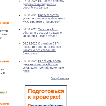
07.08.2026
ЦБ назвал причину
дефицита ликвидности у
российских банков
06.08.2026
Правительство
усилило контроль за банками и
МФО в работе с просрочкой
оценки
06.08.2026
Экс-главу АСВ
ляется
объявили в розыск по делу о
троля
хищении 4,3 млрд рублей
е.
06.08.2026
С октября СБП
позволит пополнять счета в
банках через сторонние
банкоматы
06.08.2026
ЦБ: темпы роста
оценки
денежной массы в России
усиливают проинфляционные
 ей
риски
го и
Все публикации
роля
оценки