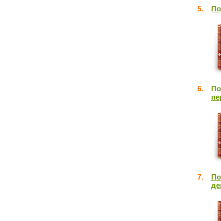
5.
По
6.
По
пе
7.
По
де