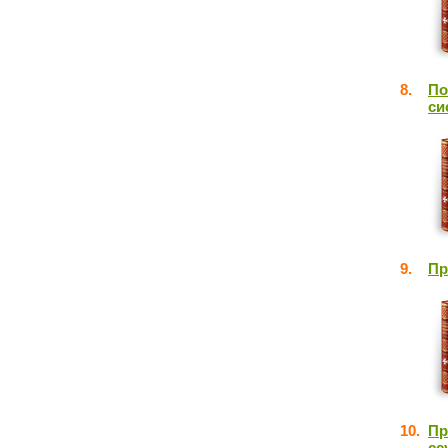
8.
По
си
9.
Пр
10.
Пр
сс