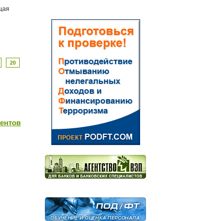
щая
20
иентов