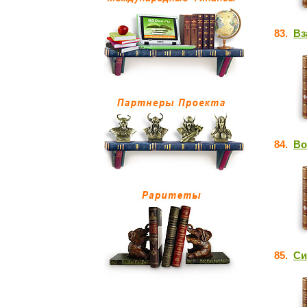
83.
Вз
84.
Во
85.
Си