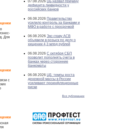
07.08.2026
ЦБ назвал причину
дефицита ликвидности у
российских банков
06.08.2026
Правительство
усилило контроль за банками и
оценки
МФО в работе с просрочкой
го
изнес-
06.08.2026
Экс-главу АСВ
д. Для
объявили в розыск по делу о
хищении 4,3 млрд рублей
06.08.2026
С октября СБП
позволит пополнять счета в
банках через сторонние
банкоматы
оценки
06.08.2026
ЦБ: темпы роста
денежной массы в России
вязи с
усиливают проинфляционные
ских
риски
о
Все публикации
оценки
исная
для