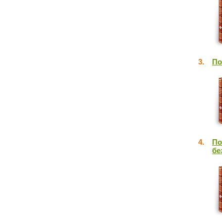
3.
По
4.
По
бе