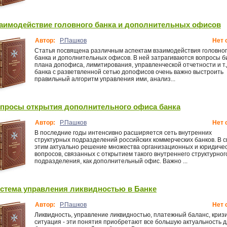
аимодействие головного банка и дополнительных офисов
Автор:
Р.Пашков
Нет 
Статья посвящена различным аспектам взаимодействия головно
банка и дополнительных офисов. В ней затрагиваются вопросы б
плана допофиса, лимитирования, управленческой отчетности и т.
банка с разветвленной сетью допофисов очень важно выстроить
правильный алгоритм управления ими, анализ...
просы открытия дополнительного офиса банка
Автор:
Р.Пашков
Нет 
В последние годы интенсивно расширяется сеть внутренних
структурных подразделений российских коммерческих банков. В с
этим актуально решение множества организационных и юридиче
вопросов, связанных с открытием такого внутреннего структурног
подразделения, как дополнительный офис. Важно ...
стема управления ликвидностью в Банке
Автор:
Р.Пашков
Нет 
Ликвидность, управление ликвидностью, платежный баланс, криз
ситуация - эти понятия приобретают все большую актуальность 