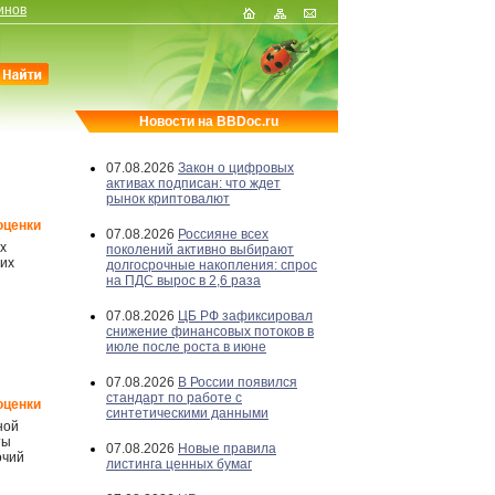
инов
Новости на BBDoc.ru
07.08.2026
Закон о цифровых
активах подписан: что ждет
рынок криптовалют
оценки
07.08.2026
Россияне всех
х
поколений активно выбирают
 их
долгосрочные накопления: спрос
на ПДС вырос в 2,6 раза
07.08.2026
ЦБ РФ зафиксировал
снижение финансовых потоков в
июле после роста в июне
07.08.2026
В России появился
стандарт по работе с
оценки
синтетическими данными
ной
ты
07.08.2026
Новые правила
очий
листинга ценных бумаг