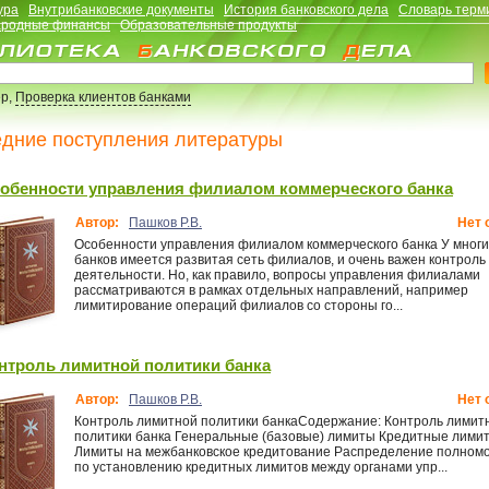
ура
Внутрибанковские документы
История банковского дела
Словарь терм
родные финансы
Образовательные продукты
р,
Проверка клиентов банками
дние поступления литературы
обенности управления филиалом коммерческого банка
Автор:
Пашков Р.В.
Нет 
Особенности управления филиалом коммерческого банка У многи
банков имеется развитая сеть филиалов, и очень важен контроль
деятельности. Но, как правило, вопросы управления филиалами
рассматриваются в рамках отдельных направлений, например
лимитирование операций филиалов со стороны го...
нтроль лимитной политики банка
Автор:
Пашков Р.В.
Нет 
Контроль лимитной политики банкаСодержание: Контроль лимит
политики банка Генеральные (базовые) лимиты Кредитные лими
Лимиты на межбанковское кредитование Распределение полном
по установлению кредитных лимитов между органами упр...