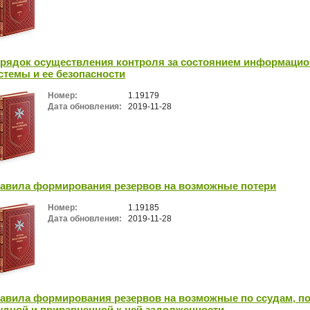
рядок осуществления контроля за состоянием информаци
стемы и ее безопасности
Номер:
1.19179
Дата обновления:
2019-11-28
авила формирования резервов на возможные потери
Номер:
1.19185
Дата обновления:
2019-11-28
авила формирования резервов на возможные по ссудам, п
удной и приравненной к ней задолженности