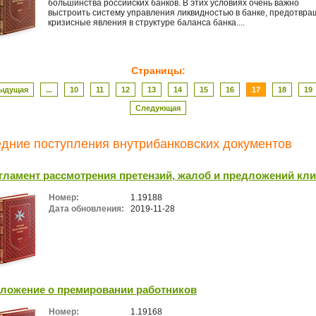
большинства российских банков. В этих условиях очень важно
выстроить систему управления ликвидностью в банке, предотвра
кризисные явления в структуре баланса банка....
Страницы:
ыдущая
...
10
11
12
13
14
15
16
17
18
19
Следующая
дние поступления внутрибанковских документов
гламент рассмотрения претензий, жалоб и предложений кл
Номер:
1.19188
Дата обновления:
2019-11-28
ложение о премировании работников
Номер:
1.19168