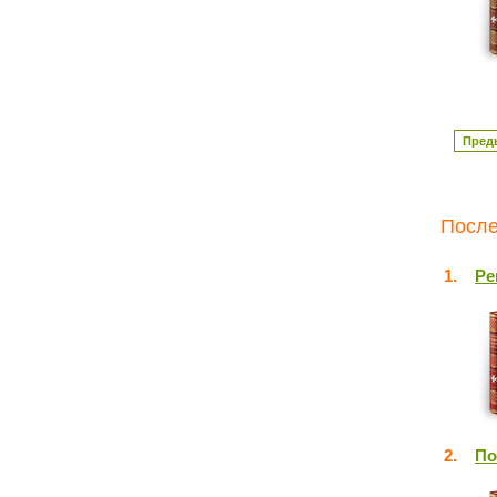
Пред
После
1.
Ре
2.
По