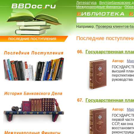
Литература
Внутрибанковские 
Международные финансы
Обра
Например,
Проверка клиентов б
Последние поступлен
ПОСЛЕДНИЕ ПОСТУПЛЕНИЯ
66.
Государственная план
Автор:
Мар
ГОСУДАРСТ
высший план
перспективн
руководства
67.
Государственная план
Автор:
Мар
ГОСУДАРСТ
первой част
ССР, как он
восстановит
реконструкц