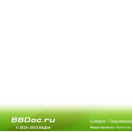
О проекте
|
Пользователь
© 2010–2015 ББДок
Наши проекты:
Агентство