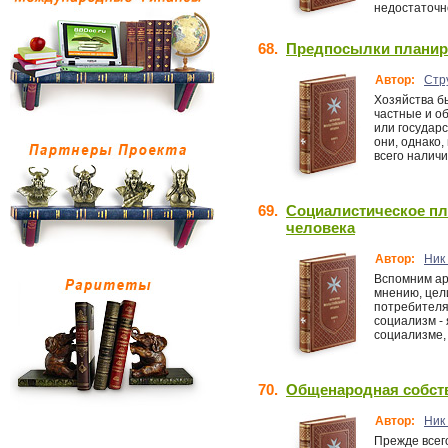
недостаточно
68.
Предпосылки планир
Автор:
Стр
Хозяйства б
частные и о
или государ
они, однако
всего наличи
69.
Социалистическое пла
человека
Автор:
Ник 
Вспомним ар
мнению, цел
потребителя
социализм -
социализме, 
70.
Общенародная собств
Автор:
Ник 
Прежде всег